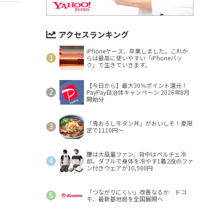
アクセスランキング
iPhoneケース、卒業しました。これか
らは最高に使いやすい「iPhoneバッ
ク」で生きていきます。
【今日から】最大30％ポイント還元！
PayPay自治体キャンペーン 2026年8月
開始分
「鬼おろし牛タン丼」がおいしそ！夏限
定で1110円～
腰は大風量ファン、背中はペルチェ冷
却。ダブルで身体を冷やす1着2役のファ
ン付きウェアが10,980円
「つながりにくい」改善なるか ドコ
モ、最新基地局を全国展開へ