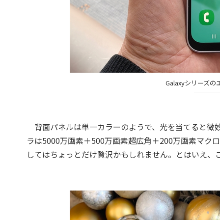
Galaxyシリーズの
背面パネルは単一カラーのようで、光を当てると微妙
ラは5000万画素＋500万画素超広角＋200万画素
してはちょっとだけ贅沢かもしれません。とはいえ、