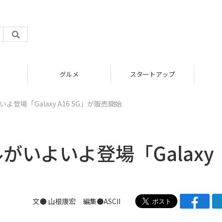
グルメ
スタートアップ
いよ登場「Galaxy A16 5G」が販売開始
デルがいよいよ登場「Galaxy
文● 山根康宏 編集●ASCII