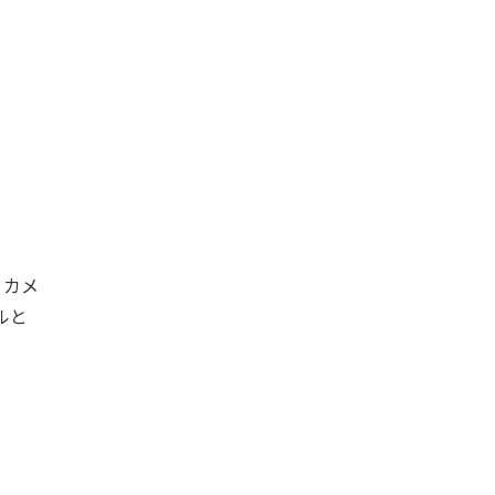
。カメ
ルと