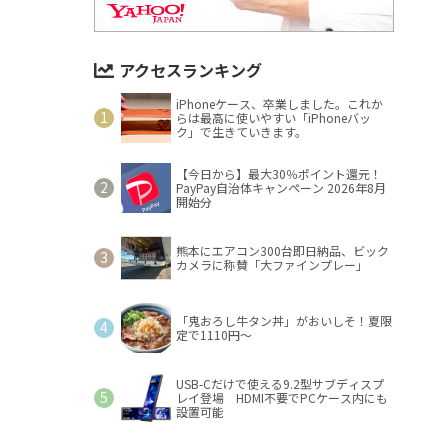
アクセスランキング
iPhoneケース、卒業しました。これか
らは最高に使いやすい「iPhoneバッ
ク」で生きていきます。
【今日から】最大30％ポイント還元！
PayPay自治体キャンペーン 2026年8月
開始分
熊本にエアコン300台即日納品、ビック
カメラに称賛「大ファインプレー」
「鬼おろし牛タン丼」がおいしそ！夏限
定で1110円～
USB-Cだけで使える9.2型サブディスプ
レイ登場 HDMI不要でPCケース内にも
設置可能