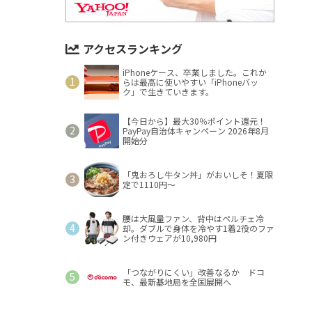
アクセスランキング
iPhoneケース、卒業しました。これか
らは最高に使いやすい「iPhoneバッ
ク」で生きていきます。
【今日から】最大30％ポイント還元！
PayPay自治体キャンペーン 2026年8月
開始分
「鬼おろし牛タン丼」がおいしそ！夏限
定で1110円～
腰は大風量ファン、背中はペルチェ冷
却。ダブルで身体を冷やす1着2役のファ
ン付きウェアが10,980円
「つながりにくい」改善なるか ドコ
モ、最新基地局を全国展開へ