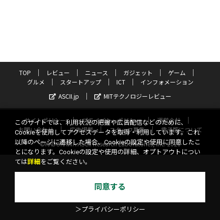
TOP
レビュー
ニュース
ガジェット
ゲーム
グルメ
スタートアップ
ICT
インフォメーション
ASCII.jp
MITテクノロジーレビュー
サイトポリシー
プライバシーポリシー
運営会社
このサイトでは、利用状況の把握や広告配信などのために、
お問い合わせ
広告掲載
スタッフ募集
電子版について
Cookieを使用してアクセスデータを取得・利用しています。これ
以降のページに遷移した場合、Cookieの設定や使用に同意したこ
©KADOKAWA ASCII Research Laboratories, Inc. 2026
とになります。Cookieの設定や使用の詳細、オプトアウトについ
ては
詳細
をご覧ください。
同意する
＞プライバシーポリシー