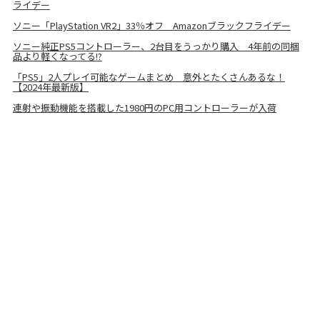
ライデー
ソニー「PlayStation VR2」33％オフ Amazonブラックフライデー
ソニー純正PS5コントローラー、2台目をうっかり購入 4年前の同梱
品より軽くなってる!?
「PS5」2人プレイ可能なゲームまとめ 意外とたくさんあるな！
【2024年最新版】
連射や振動機能を搭載した1980円のPC用コントローラーが入荷