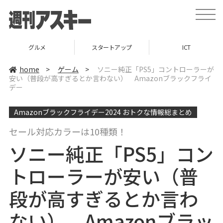
t
o
g
g
l
グルメ
スタートアップ
ICT
e
n
a
home
>
ゲーム
>
ソニー純正「PS5」コントローラーが
v
安い（普段が高すぎるとか言わない） Amazonブラックフライ
i
デー
g
a
t
i
Amazonブラックフライデー2024 おトクな情報総まとめ
o
n
セール対応カラーは10種類！
ソニー純正「PS5」コン
トローラーが安い（普
段が高すぎるとか言わ
ない） Amazonブラッ