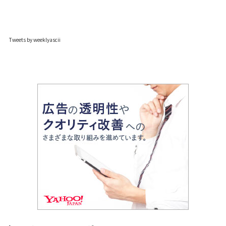
Tweets by weeklyascii