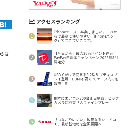
アクセスランキング
iPhoneケース、卒業しました。これか
らは最高に使いやすい「iPhoneバッ
ク」で生きていきます。
からは
【今日から】最大30％ポイント還元！
PayPay自治体キャンペーン 2026年8月
の
開始分
USB-Cだけで使える9.2型サブディスプ
レイ登場 HDMI不要でPCケース内にも
設置可能
熊本にエアコン300台即日納品、ビック
カメラに称賛「大ファインプレー」
「つながりにくい」改善なるか ドコ
モ、最新基地局を全国展開へ