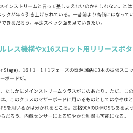
、メインストリームと言って差し支えないのかもしれない。とは
ペックが年々引き上げられている。一昔前より高価にはなって
ができるだろう。早速スペック面を見ていきたい。
ツールレス機構やx16スロット用リリースボ
t Power Stage)、16＋1＋1＋1フェーズの電源回路に3本の拡張ス
ザーボードだ。
分で、たしかにメインストリームクラスがこのあたり。ただ、こ
0Aは、このクラスのマザーボードに用いるものとしてはややゆ
PSを用いるかは分かれるところ。定格90AのDrMOSもあるよ
からだろう。内蔵センサーによる細やかな制御も可能になる。