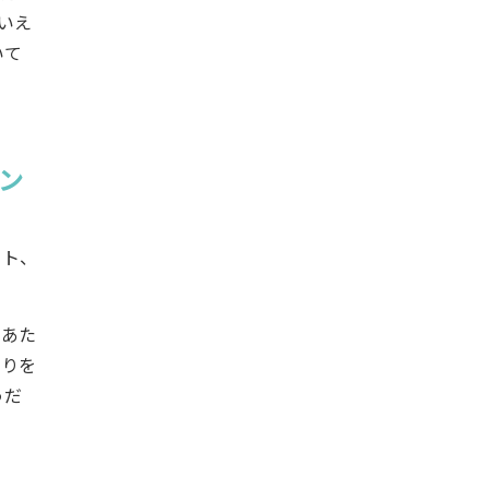
いえ
いて
タン
ロット、
のあた
とりを
うだ