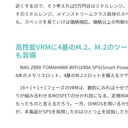
近くするので、そう考えれば5万円台はミドルレンジ
そのミドルレンジ、メインストリームクラス自体のス
も、スペックを見ていけば価格相応、価格以上の判断
高性能VRMに4基のM.2。M.2の
も装備
MAG Z890 TOMAHAWK WIFIは90A SPS(Smar
4本のメモリスロット、4基のM.2スロットを備えるマ
16＋1＋1＋1フェーズのVRMは、数的にみれば十
りが組み合わせるMOSFETの分かれ目になる。定格9
もったものと言えるだろう。一方、DrMOSを用いるかS
が、本製品がSPSを採用したのはひとつ上を目指した