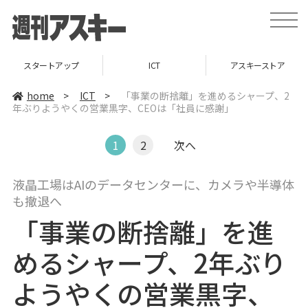
t
o
g
g
l
スタートアップ
ICT
アスキーストア
e
n
a
home
>
ICT
>
「事業の断捨離」を進めるシャープ、2
v
年ぶりようやくの営業黒字、CEOは「社員に感謝」
i
g
a
t
1
2
次へ
i
o
n
液晶工場はAIのデータセンターに、カメラや半導体
も撤退へ
「事業の断捨離」を進
めるシャープ、2年ぶり
ようやくの営業黒字、