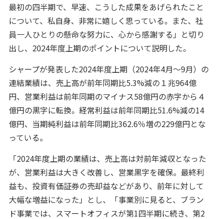
最初の四半期で、早速、こうした成果をあげられたこと
について、私自身、非常に嬉しく思っている。また、社
員一人ひとりの懸命な努力に、心から感謝する」と切り
出し、2024年度上期のポイントについて説明した。
シャープが発表した2024年度上期（2024年4月～9月）の
連結業績は、売上高が前年同期比5.3%減の１兆964億
円、営業利益は前年同期のマイナス58億円の赤字から４
億円の黒字に転換。経常利益は前年同期比51.6%減の14
億円、当期純利益は前年同期比362.6％増の229億円とな
っている。
「2024年度上期の業績は、売上高は対前年減収となった
が、営業利益は大きく改善し、営業黒字を確保。最終利
益も、投資有価証券の売却益などがあり、前年に対して
大幅な増益になった」とし、「事業別に見ると、ブラン
ド事業では、スマートオフィスが第1四半期に続き、第2