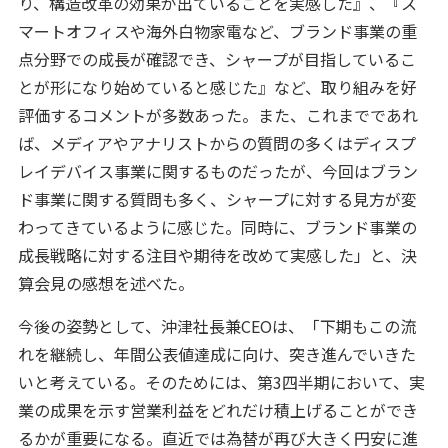
り、構造改革の効果が出ていることを実感した』、『ス
マートオフィスや海外白物家電など、ブランド事業の重
点分野での成長が確認でき、シャープが目指しているこ
とが形になり始めていると感じた』など、取り組みを好
評価するコメントが多数あった。また、これまでであれ
ば、メディアやアナリストからの質問の多くはディスプ
レイデバイス事業に関するものだったが、今回はブラン
ド事業に関する質問も多く、シャープに対する見方が変
わってきているように感じた。同時に、ブランド事業の
成長戦略に対する注目や期待を改めて実感した」と、決
算会見の感想を述べた。
今後の姿勢として、沖津社長兼CEOは、「下期もこの流
れを継続し、年間公表値達成に向け、突き進んでいきた
いと考えている。そのためには、第3四半期において、実
業の成果を示す営業利益をどれだけ積上げることができ
るかが重要になる。直近では為替が再び大きく円安に進