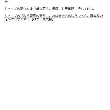
か
シャープの新CEOは44歳の若さ、健康、世界戦略、そしてHITO
シャープの相次ぐ資産の売却、これは過去との決別であり、再成長の
足掛かりなのか？【CEO年頭挨拶】