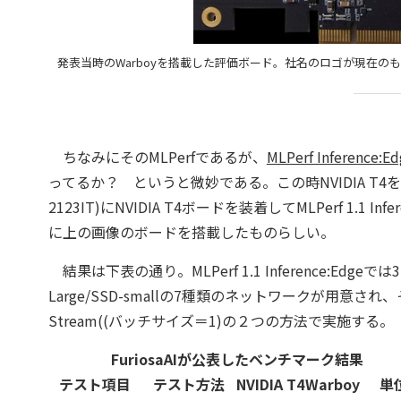
発表当時のWarboyを搭載した評価ボード。社名のロゴが現在
ちなみにそのMLPerfであるが、
MLPerf Inference:E
ってるか？ というと微妙である。この時NVIDIA T4を利用した
2123IT)にNVIDIA T4ボードを装着してMLPerf 1.1 In
に上の画像のボードを搭載したものらしい。
結果は下表の通り。MLPerf 1.1 Inference:Edgeでは3D-UNe
Large/SSD-smallの7種類のネットワークが用意さ
Stream((バッチサイズ＝1)の２つの方法で実施する。
FuriosaAIが公表したベンチマーク結果
テスト項目
テスト方法
NVIDIA T4
Warboy
単