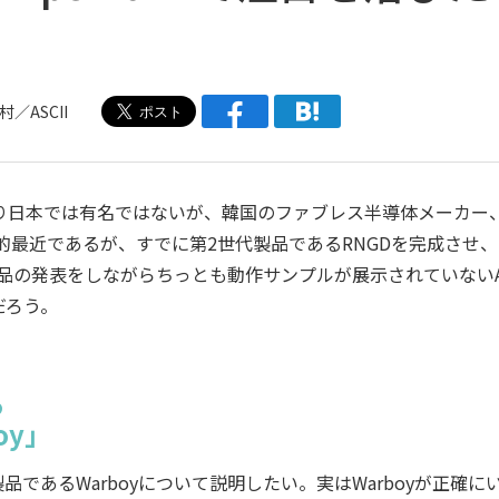
／ASCII
。あまり日本では有名ではないが、韓国のファブレス半導体メーカー
的最近であるが、すでに第2世代製品であるRNGDを完成させ、
品の発表をしながらちっとも動作サンプルが展示されていないA
だろう。
る
oy」
であるWarboyについて説明したい。実はWarboyが正確に