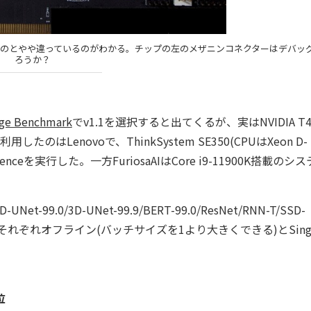
のものとやや違っているのがわかる。チップの左のメザニンコネクターはデバッ
ろうか？
dge Benchmark
でv1.1を選択すると出てくるが、実はNVIDIA T
のはLenovoで、ThinkSystem SE350(CPUはXeon D-
ferenceを実行した。一方FuriosaAIはCore i9-11900K搭載のシ
t-99.0/3D-UNet-99.9/BERT-99.0/ResNet/RNN-T/SSD-
れ、それぞれオフライン(バッチサイズを1より大きくできる)とSing
位