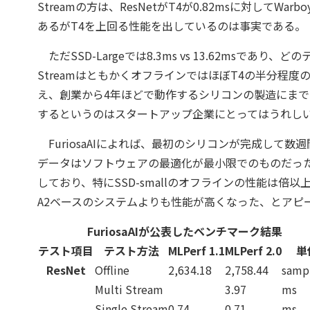
Streamの方は、ResNetがT4が0.82msに対してWarbo
あるがT4を上回る性能を出しているのは事実である。
ただSSD-Largeでは8.3ms vs 13.62msであ
StreamはともかくオフラインではほぼT4の半分程
え、創業から4年ほどで動作するシリコンの製造にまで漕
するというのはスタートアップ企業にとってはうれし
FuriosaAIによれば、最初のシリコンが完成して数
データはソフトウェアの最適化が最小限でのものだったら
しており、特にSSD-smallのオフラインの性能は倍以上になって
A2ベースのシステムよりも性能が高くなった、とアピ
FuriosaAIが公表したベンチマーク結果
テスト項目
テスト方法
MLPerf 1.1
MLPerf 2.0
単
ResNet
Offline
2,634.18
2,758.44
sampl
Multi Stream
3.97
ms
Single Stream
0.74
0.71
ms