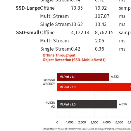
SSD-Large
Offline
73.85
79.92
sampl
Multi Stream
107.87
ms
Single Stream
13.62
13.43
ms
SSD-small
Offline
4,122.14
8,762.15
sampl
Multi Stream
2.05
ms
Single Stream
0.42
0.36
ms