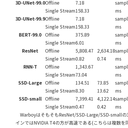
3D-UNet-99.0
Offline
7.18
sampl
Single Stream
158.33
ms
3D-UNet-99.9
Offline
7.18
sampl
Single Stream
158.33
ms
BERT-99.0
Offline
375.89
sampl
Single Stream
6.01
ms
ResNet
Offline
5,808.47
2,634.18
sampl
Single Stream
0.82
0.74
ms
RNN-T
Offline
1,343.67
sampl
Single Stream
73.04
ms
SSD-Large
Offline
134.51
73.85
sampl
Single Stream
8.30
13.62
ms
SSD-small
Offline
7,399.41
4,122.14
sampl
Single Stream
0.47
0.42
ms
WarboyはそもそもResNet/SSD-Large/SSD
インではNVIDIA T4の方が高速である(こちらは複数