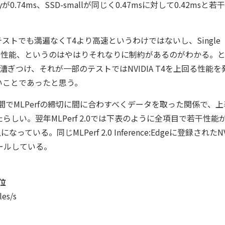
yが0.74ms、SSD-smallが同じく0.47msに対して0.42msと若
り、どのテストでも満遍なくT4より高速というわけではないし、Single
度の性能、というのはやはりそれなりに制約があるのがわかる。
ぎつけ、それが一部のテストではNVIDIA T4を上回る性能を
いことであったと思う。
週間でMLPerfの締切に間に合わすべくデータを取った関係で、
しい。翌年MLPerf 2.0では下表のように全項目で若干性能
いる。同じMLPerf 2.0 Inference:Edgeに登録されたNV
ールしている。
位
es/s