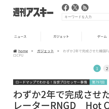
ニュース
ガジェット
ゲーム
home
>
ガジェット
>
わずか2年で完成させた韓国Furi
ロCPU
1
2
ロードマップでわかる！当世プロセッサー事情
第797回
わずか2年で完成させた韓国
レーターRNGD Hot C