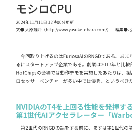
モシロCPU
2024年11月11日 12時00分更新
文●
大原雄介（http://www.yusuke-ohara.com/）
編集●北村
今回取り上げるのはFuriosaAIのRNGDである
るにスタートアップ企業である。創業は2017年と比較
HotChipsの会場では動作デモを実施
したあたりは、製
ロセッサーベンチャーが多い中では優秀、というべき
NVIDIAのT4を上回る性能を発揮す
第1世代AIアクセラレーター「Warb
第2世代のRNGDの話をする前に、まずは第1世代の製品