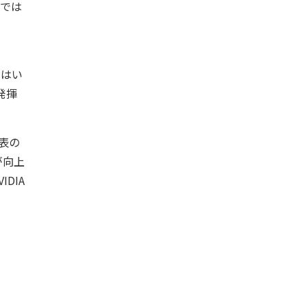
干では
とはい
発揮
上表の
が向上
IDIA