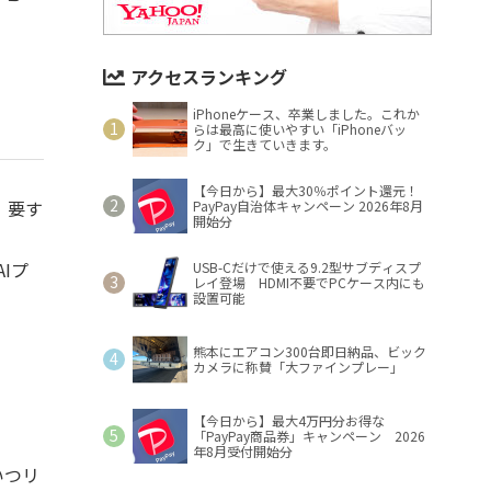
アクセスランキング
iPhoneケース、卒業しました。これか
らは最高に使いやすい「iPhoneバッ
ク」で生きていきます。
【今日から】最大30％ポイント還元！
、要す
PayPay自治体キャンペーン 2026年8月
開始分
Iプ
USB-Cだけで使える9.2型サブディスプ
レイ登場 HDMI不要でPCケース内にも
設置可能
熊本にエアコン300台即日納品、ビック
カメラに称賛「大ファインプレー」
【今日から】最大4万円分お得な
「PayPay商品券」キャンペーン 2026
年8月受付開始分
いつリ