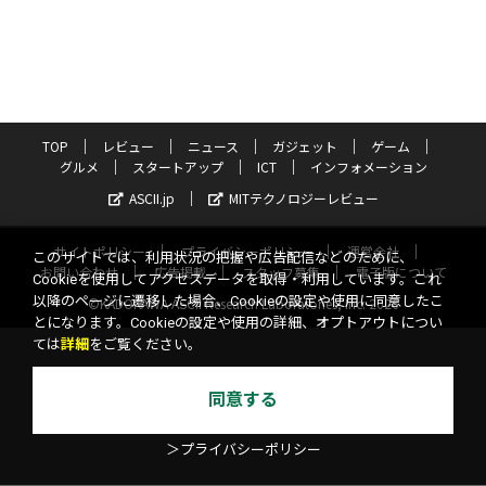
TOP
レビュー
ニュース
ガジェット
ゲーム
グルメ
スタートアップ
ICT
インフォメーション
ASCII.jp
MITテクノロジーレビュー
サイトポリシー
プライバシーポリシー
運営会社
このサイトでは、利用状況の把握や広告配信などのために、
お問い合わせ
広告掲載
スタッフ募集
電子版について
Cookieを使用してアクセスデータを取得・利用しています。これ
以降のページに遷移した場合、Cookieの設定や使用に同意したこ
©KADOKAWA ASCII Research Laboratories, Inc. 2026
とになります。Cookieの設定や使用の詳細、オプトアウトについ
ては
詳細
をご覧ください。
同意する
＞プライバシーポリシー