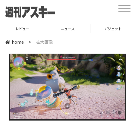
toggle
naviga
レビュー
ニュース
ガジェット
home
>
拡大画像