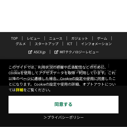
TOP
レビュー
ニュース
ガジェット
ゲーム
グルメ
スタートアップ
ICT
インフォメーション
ASCII.jp
MITテクノロジーレビュー
サイトポリシー
プライバシーポリシー
運営会社
このサイトでは、利用状況の把握や広告配信などのために、
お問い合わせ
広告掲載
スタッフ募集
電子版について
Cookieを使用してアクセスデータを取得・利用しています。これ
以降のページに遷移した場合、Cookieの設定や使用に同意したこ
©KADOKAWA ASCII Research Laboratories, Inc. 2026
とになります。Cookieの設定や使用の詳細、オプトアウトについ
ては
詳細
をご覧ください。
同意する
＞プライバシーポリシー