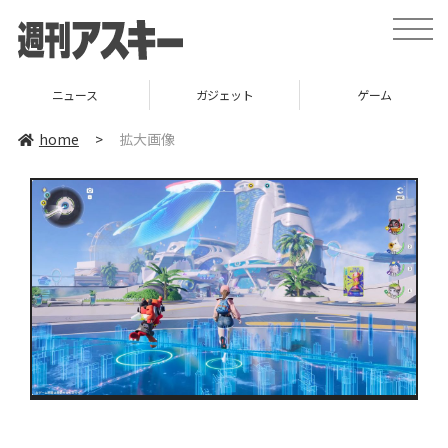
toggle
naviga
ニュース
ガジェット
ゲーム
home
>
拡大画像