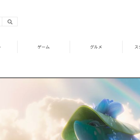
ト
ゲーム
グルメ
ス