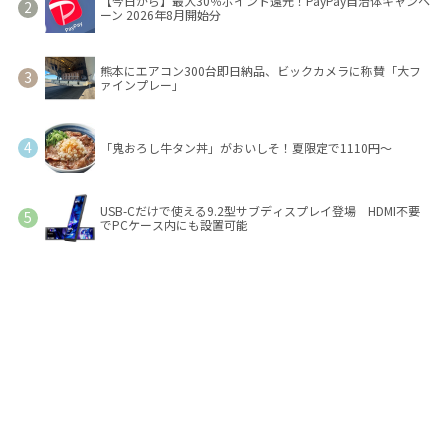
【今日から】最大30％ポイント還元！PayPay自治体キャンペ
ーン 2026年8月開始分
熊本にエアコン300台即日納品、ビックカメラに称賛「大フ
ァインプレー」
「鬼おろし牛タン丼」がおいしそ！夏限定で1110円～
USB-Cだけで使える9.2型サブディスプレイ登場 HDMI不要
でPCケース内にも設置可能