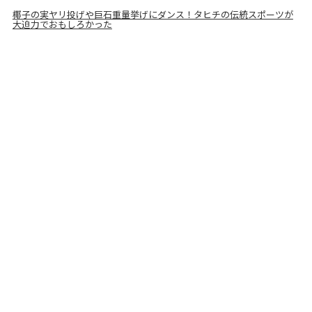
椰子の実ヤリ投げや巨石重量挙げにダンス！タヒチの伝統スポーツが
大迫力でおもしろかった