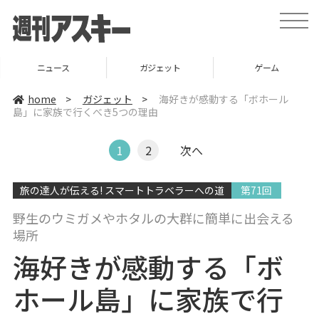
t
o
g
g
l
ニュース
ガジェット
ゲーム
e
n
a
home
>
ガジェット
>
海好きが感動する「ボホール
v
島」に家族で行くべき5つの理由
i
g
a
t
1
2
次へ
i
o
n
旅の達人が伝える! スマートトラベラーへの道
第71回
野生のウミガメやホタルの大群に簡単に出会える
場所
海好きが感動する「ボ
ホール島」に家族で行