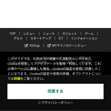
TOP
レビュー
ニュース
ガジェット
ゲーム
グルメ
スタートアップ
ICT
インフォメーション
ASCII.jp
MITテクノロジーレビュー
サイトポリシー
プライバシーポリシー
運営会社
このサイトでは、利用状況の把握や広告配信などのために、
お問い合わせ
広告掲載
スタッフ募集
電子版について
Cookieを使用してアクセスデータを取得・利用しています。これ
以降のページに遷移した場合、Cookieの設定や使用に同意したこ
©KADOKAWA ASCII Research Laboratories, Inc. 2026
とになります。Cookieの設定や使用の詳細、オプトアウトについ
ては
詳細
をご覧ください。
同意する
＞プライバシーポリシー