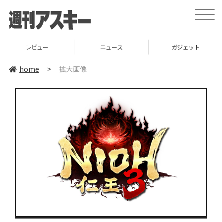
toggle
naviga
レビュー
ニュース
ガジェット
home
>
拡大画像