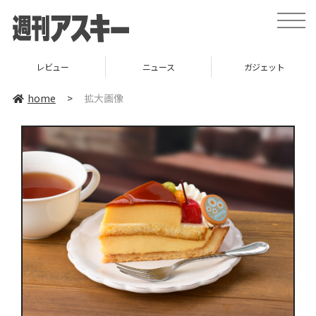
toggle
naviga
レビュー
ニュース
ガジェット
home
>
拡大画像