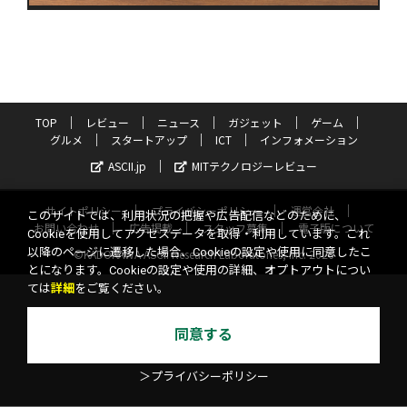
TOP
レビュー
ニュース
ガジェット
ゲーム
グルメ
スタートアップ
ICT
インフォメーション
ASCII.jp
MITテクノロジーレビュー
サイトポリシー
プライバシーポリシー
運営会社
このサイトでは、利用状況の把握や広告配信などのために、
お問い合わせ
広告掲載
スタッフ募集
電子版について
Cookieを使用してアクセスデータを取得・利用しています。これ
以降のページに遷移した場合、Cookieの設定や使用に同意したこ
©KADOKAWA ASCII Research Laboratories, Inc. 2026
とになります。Cookieの設定や使用の詳細、オプトアウトについ
ては
詳細
をご覧ください。
同意する
＞プライバシーポリシー