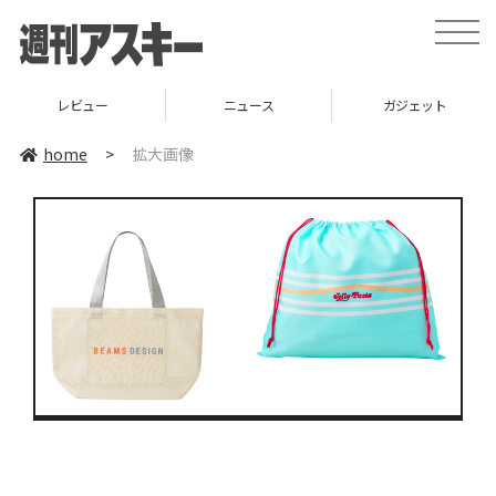
toggle
naviga
レビュー
ニュース
ガジェット
home
>
拡大画像