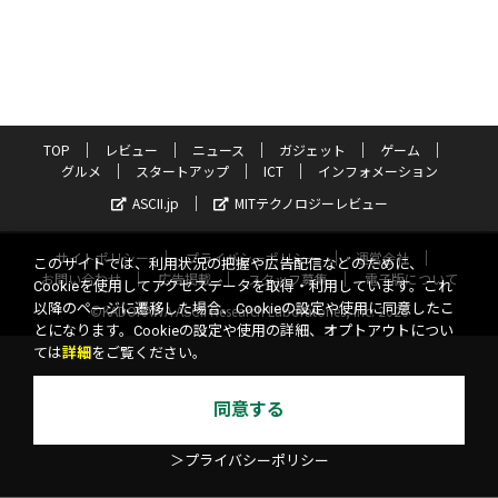
TOP
レビュー
ニュース
ガジェット
ゲーム
グルメ
スタートアップ
ICT
インフォメーション
ASCII.jp
MITテクノロジーレビュー
サイトポリシー
プライバシーポリシー
運営会社
このサイトでは、利用状況の把握や広告配信などのために、
お問い合わせ
広告掲載
スタッフ募集
電子版について
Cookieを使用してアクセスデータを取得・利用しています。これ
以降のページに遷移した場合、Cookieの設定や使用に同意したこ
©KADOKAWA ASCII Research Laboratories, Inc. 2026
とになります。Cookieの設定や使用の詳細、オプトアウトについ
ては
詳細
をご覧ください。
同意する
＞プライバシーポリシー