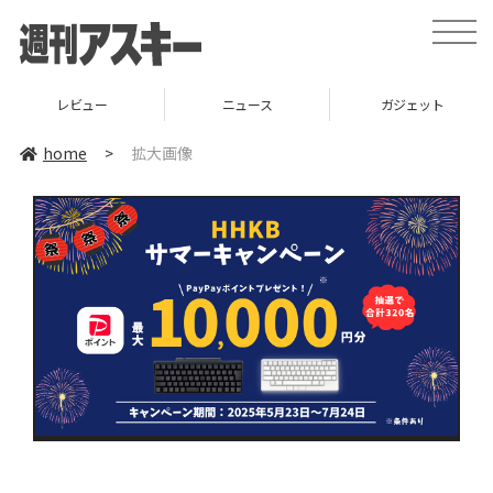
toggle
naviga
レビュー
ニュース
ガジェット
home
>
拡大画像