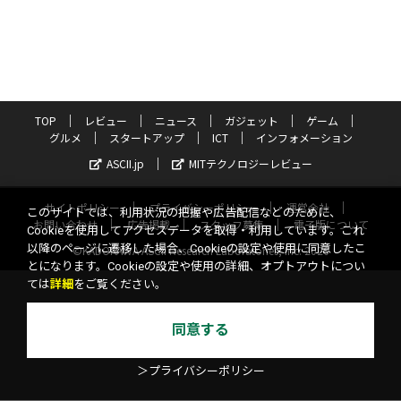
TOP
レビュー
ニュース
ガジェット
ゲーム
グルメ
スタートアップ
ICT
インフォメーション
ASCII.jp
MITテクノロジーレビュー
サイトポリシー
プライバシーポリシー
運営会社
このサイトでは、利用状況の把握や広告配信などのために、
お問い合わせ
広告掲載
スタッフ募集
電子版について
Cookieを使用してアクセスデータを取得・利用しています。これ
以降のページに遷移した場合、Cookieの設定や使用に同意したこ
©KADOKAWA ASCII Research Laboratories, Inc. 2026
とになります。Cookieの設定や使用の詳細、オプトアウトについ
ては
詳細
をご覧ください。
同意する
＞プライバシーポリシー