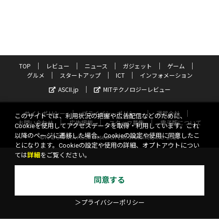
TOP
レビュー
ニュース
ガジェット
ゲーム
グルメ
スタートアップ
ICT
インフォメーション
ASCII.jp
MITテクノロジーレビュー
サイトポリシー
プライバシーポリシー
運営会社
このサイトでは、利用状況の把握や広告配信などのために、
お問い合わせ
広告掲載
スタッフ募集
電子版について
Cookieを使用してアクセスデータを取得・利用しています。これ
以降のページに遷移した場合、Cookieの設定や使用に同意したこ
©KADOKAWA ASCII Research Laboratories, Inc. 2026
とになります。Cookieの設定や使用の詳細、オプトアウトについ
ては
詳細
をご覧ください。
同意する
＞プライバシーポリシー