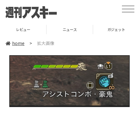
toggle
naviga
レビュー
ニュース
ガジェット
home
>
拡大画像