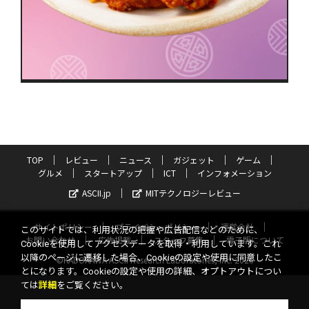
TOP
レビュー
ニュース
ガジェット
ゲーム
グルメ
スタートアップ
ICT
インフォメーション
ASCII.jp
MITテクノロジーレビュー
サイトポリシー
プライバシーポリシー
運営会社
このサイトでは、利用状況の把握や広告配信などのために、
お問い合わせ
広告掲載
スタッフ募集
電子版について
Cookieを使用してアクセスデータを取得・利用しています。これ
以降のページに遷移した場合、Cookieの設定や使用に同意したこ
©KADOKAWA ASCII Research Laboratories, Inc. 2026
とになります。Cookieの設定や使用の詳細、オプトアウトについ
ては
詳細
をご覧ください。