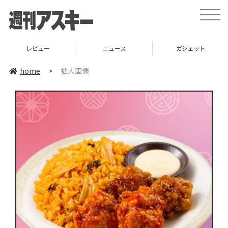
toggle
naviga
レビュー
ニュース
ガジェット
home
>
拡大画像