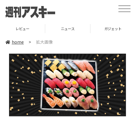
toggle
naviga
レビュー
ニュース
ガジェット
home
>
拡大画像