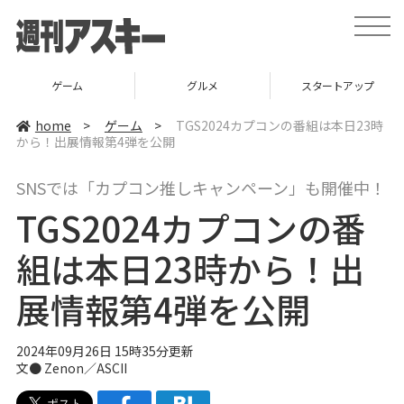
t
o
g
g
l
ゲーム
グルメ
スタートアップ
e
n
a
home
>
ゲーム
>
TGS2024カプコンの番組は本日23時
v
から！出展情報第4弾を公開
i
g
a
SNSでは「カプコン推しキャンペーン」も開催中！
t
i
TGS2024カプコンの番
o
n
組は本日23時から！出
展情報第4弾を公開
2024年09月26日 15時35分更新
文● Zenon／ASCII