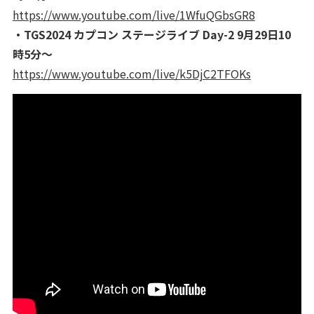
https://www.youtube.com/live/1WfuQGbsGR8
・TGS2024 カプコン ステージライブ Day-2 9月29日10
時5分～
https://www.youtube.com/live/k5DjC2TFOKs