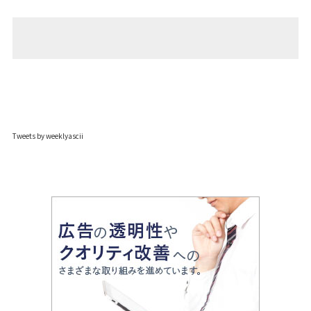
Tweets by weeklyascii