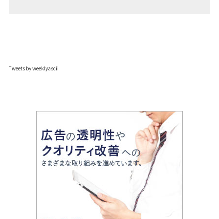
Tweets by weeklyascii