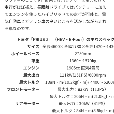
走行がほぼ補え、長距離ドライブではバッテリーに加え
てエンジンを使ったハイブリッドでの走行が可能と、電
気自動車とガソリン車の良いところを活かしながら走れ
る車なのです。
トヨタ「PRIUS Z」（HEV・E-Four）の主なスペッ
サイズ
全長4600×全幅1780×全高1420～14
ホイールベース
2750mm
車重
1360～1570kg
エンジン
1986cc 直列4気筒
最大出力
111kW(151PS)/6000rpm
最大トルク
188N・m(19.2kgf・m)/ 4400～5200
フロントモーター
最大出力：83kW（113PS）
最大トルク：206N・m(21.0kgf・m
リアモーター
最大出力：30kW（41PS）
最大トルク：84N・m(8.6kgf・m