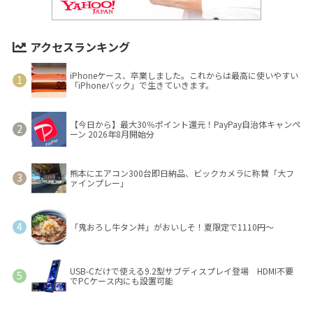
アクセスランキング
iPhoneケース、卒業しました。これからは最高に使いやすい
「iPhoneバック」で生きていきます。
【今日から】最大30％ポイント還元！PayPay自治体キャンペ
ーン 2026年8月開始分
熊本にエアコン300台即日納品、ビックカメラに称賛「大フ
ァインプレー」
「鬼おろし牛タン丼」がおいしそ！夏限定で1110円～
USB-Cだけで使える9.2型サブディスプレイ登場 HDMI不要
でPCケース内にも設置可能