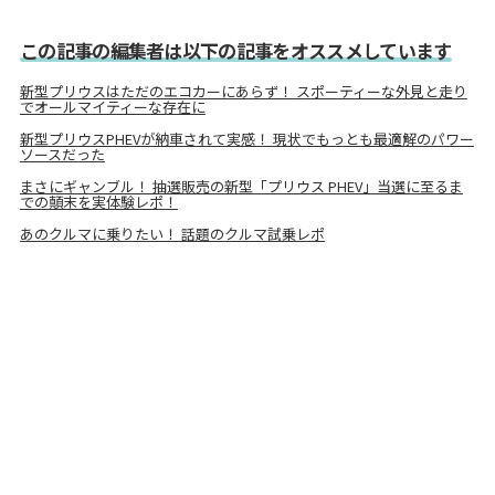
この記事の編集者は以下の記事をオススメしています
新型プリウスはただのエコカーにあらず！ スポーティーな外見と走り
でオールマイティーな存在に
新型プリウスPHEVが納車されて実感！ 現状でもっとも最適解のパワー
ソースだった
まさにギャンブル！ 抽選販売の新型「プリウス PHEV」当選に至るま
での顛末を実体験レポ！
あのクルマに乗りたい！ 話題のクルマ試乗レポ