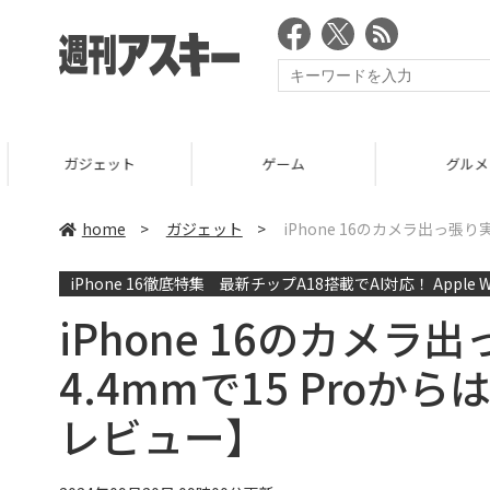
ガジェット
ゲーム
グルメ
home
>
ガジェット
>
iPhone 16のカメラ出っ張り実
iPhone 16徹底特集 最新チップA18搭載でAI対応！ Apple Wa
iPhone 16のカメラ出
4.4mmで15 Proからは
レビュー】