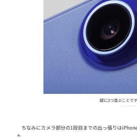
縦に2つ並ぶことでデザ
ちなみにカメラ部分の1段目までの出っ張りはiPhone 16／16 
た。