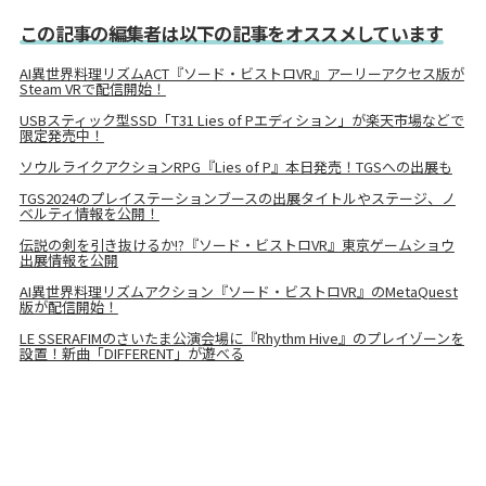
この記事の編集者は以下の記事をオススメしています
AI異世界料理リズムACT『ソード・ビストロVR』アーリーアクセス版が
Steam VRで配信開始！
USBスティック型SSD「T31 Lies of Pエディション」が楽天市場などで
限定発売中！
ソウルライクアクションRPG『Lies of P』本日発売！TGSへの出展も
TGS2024のプレイステーションブースの出展タイトルやステージ、ノ
ベルティ情報を公開！
伝説の剣を引き抜けるか!?『ソード・ビストロVR』東京ゲームショウ
出展情報を公開
AI異世界料理リズムアクション『ソード・ビストロVR』のMetaQuest
版が配信開始！
LE SSERAFIMのさいたま公演会場に『Rhythm Hive』のプレイゾーンを
設置！新曲「DIFFERENT」が遊べる