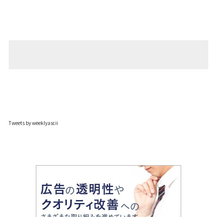
Tweets by weeklyascii