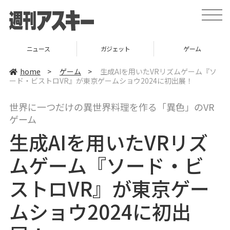
t
o
g
g
l
ニュース
ガジェット
ゲーム
e
n
a
home
>
ゲーム
>
生成AIを用いたVRリズムゲーム『ソ
v
ード・ビストロVR』が東京ゲームショウ2024に初出展！
i
g
a
世界に一つだけの異世界料理を作る「異色」のVR
t
i
ゲーム
o
n
生成AIを用いたVRリズ
ムゲーム『ソード・ビ
ストロVR』が東京ゲー
ムショウ2024に初出