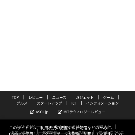
TOP
レビュー
ニュース
ガジェット
ゲーム
グルメ
スタートアップ
ICT
インフォメーション
ASCII.jp
MITテクノロジーレビュー
サイトポリシー
プライバシーポリシー
運営会社
このサイトでは、利用状況の把握や広告配信などのために、
お問い合わせ
広告掲載
スタッフ募集
電子版について
Cookieを使用してアクセスデータを取得・利用しています。これ