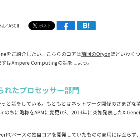
／ASCII
pereOneをご紹介したい。こちらのコアは
前回のOryon
ほどいわく
mpere Computingの話をしよう。
られたプロセッサー部門
ラっと話をしている。もともとはネットワーク関係のさまざな
rporation:のちに略称をAPMに変更)が、2013年に突如発表したX-Gen
PowerPCベースの独自コアを開発していたものの商用には至らず