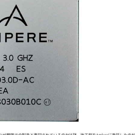
に、なぜ韓国での製造と表記されているのかは謎。後工程をAmkorに委託したの