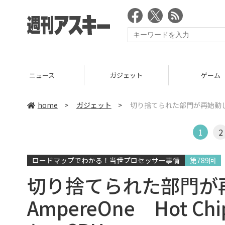
ニュース
ガジェット
ゲーム
home
>
ガジェット
>
切り捨てられた部門が再始動して作
1
2
ロードマップでわかる！当世プロセッサー事情
第789回
切り捨てられた部門が
AmpereOne Hot C