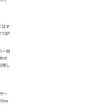
的にはす
TDP
ーバー向
合わせ
を利用し
ッサー
ton