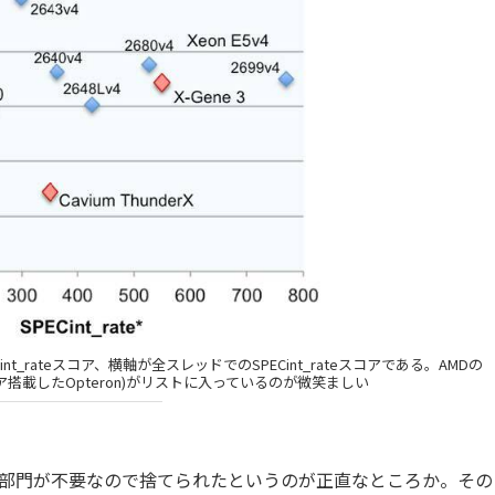
Cint_rateスコア、横軸が全スレッドでのSPECint_rateスコアである。AMDの
-A57を8コア搭載したOpteron)がリストに入っているのが微笑ましい
ー部門が不要なので捨てられたというのが正直なところか。その