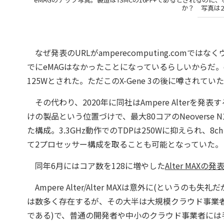
か？ 写真は201
なぜ発表のURLがamperecomputing.comではな
でにeMAGはなかったことになっているらしいからだ。eMA
125Wとされた。ただこのX-Gene 3の後に噂されていた
その代わり、2020年に同社はAmpere Alterを発表
けの製品という位置づけで、最大80コアのNeoverse 
た構成。3.3GHz動作でのTDPは250Wに抑えられ、8chの
て2プロセッサー構成を取ることも可能となっていた。
同年6月にはコア数を128に増やした
Alter MAXの発
Ampere Alter/Alter MAXは意外に(というのも
は数多く存在するが、その大半は大規模クラウド事業者が自
である)で、普通の開発者や中小のクラウド事業者には