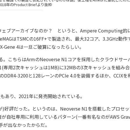
8年のProduct Briefより抜粋
くウェブアーカイブなのか？ というと、Ampere Computing
GはTSMCの16FF+で製造され、最大32コア、3.3GHz動作で
X-Gene 4は一旦ご破算になったらしい。
する。こちらはArmのNeoverse N1コアを採用したクラウドサ
N1(専用2次キャッシュは1MB)に32MBの3次キャッシュを組み
DDR4-3200と128レーンのPCIe 4.0を装備するほか、CCIX
表
もあり、2021年に発売開始されている。
失礼だが)好評だった。というのは、Neoverse N1を搭載したプロセ
社専用に利用しているパターン(一番有名なのがAWS Gravi
手が出なかったからだ。