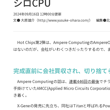
シロCPU
2024年09月16日 12時00分更新
文●
大原雄介（http://www.yusuke-ohara.com/）
編集●北村
Hot Chips第2弾は、Ampere ComputingのAm
はないのだが、会社がいわくつきだったりするので、まずはA
完成直前に会社買収され、切り捨て
Ampere Computingの話は、
連載446回の最後
でチ
手掛けていたAMCC(Applied Micro Circuits Co
き着く。
X-Geneの発売に先立ち、同社はTitanと呼ばれる