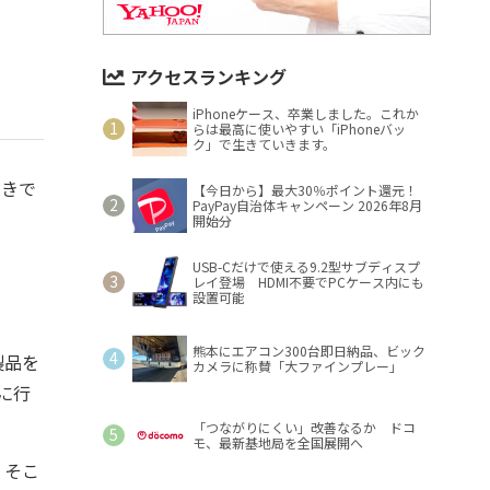
アクセスランキング
iPhoneケース、卒業しました。これか
らは最高に使いやすい「iPhoneバッ
ク」で生きていきます。
つきで
【今日から】最大30％ポイント還元！
PayPay自治体キャンペーン 2026年8月
開始分
USB-Cだけで使える9.2型サブディスプ
レイ登場 HDMI不要でPCケース内にも
設置可能
熊本にエアコン300台即日納品、ビック
製品を
カメラに称賛「大ファインプレー」
eに行
「つながりにくい」改善なるか ドコ
モ、最新基地局を全国展開へ
、そこ