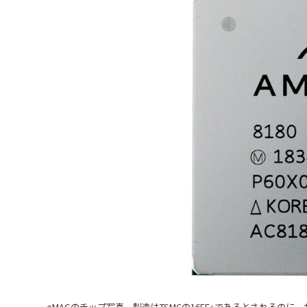
eMAGのチップ写真。製造はTSMCの16FF+であるとされるの