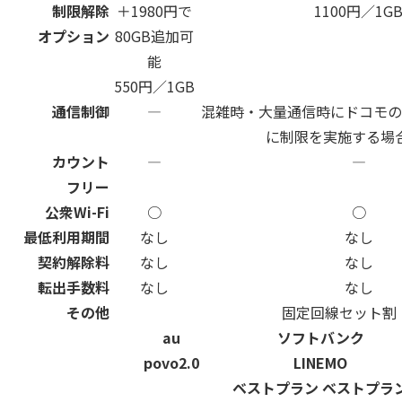
制限解除
＋1980円で
1100円／1G
オプション
80GB追加可
能
550円／1GB
通信制御
―
混雑時・大量通信時にドコモの
に制限を実施する場
カウント
―
―
フリー
公衆Wi-Fi
○
○
最低利用期間
なし
なし
契約解除料
なし
なし
転出手数料
なし
なし
その他
固定回線セット割（
au
ソフトバンク
povo2.0
LINEMO
ベストプラン
ベストプラ