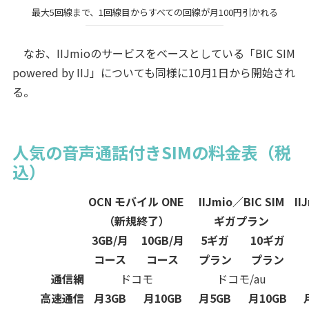
最大5回線まで、1回線目からすべての回線が月100円引かれる
なお、IIJmioのサービスをベースとしている「BIC SIM
powered by IIJ」についても同様に10月1日から開始され
る。
人気の音声通話付きSIMの料金表（税
込）
OCN モバイル ONE
IIJmio／BIC SIM
I
（新規終了）
ギガプラン
3GB/月
10GB/月
5ギガ
10ギガ
コース
コース
プラン
プラン
通信網
ドコモ
ドコモ/au
高速通信
月3GB
月10GB
月5GB
月10GB