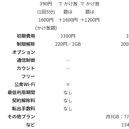
390円
で かけ放
で かけ放
(1回5分)
題は
題は
1600円
＋1600円
＋1200円
(かけ放題)
初期費用
3300円
制限解除
220円／1GB
20
オプション
通信制御
―
カウント
―
フリー
公衆Wi-Fi
×
最低利用期間
なし
契約解除料
なし
転出手数料
なし
その他プラン
月3GB：7
など
13