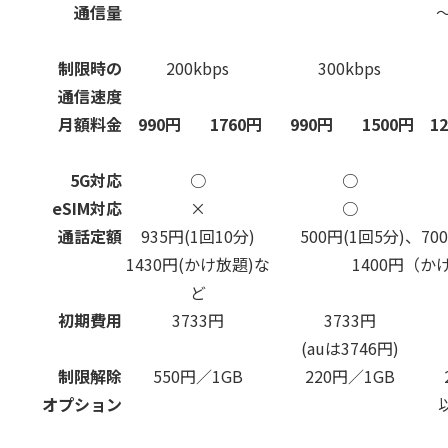
通信量
～
制限時の
200kbps
300kbps
通信速度
月額料金
990円
1760円
990円
1500円
1
5G対応
○
○
eSIM対応
×
○
通話定額
935円(1回10分)
500円(1回5分)、70
1430円(かけ放題)な
1400円（か
ど
初期費用
3733円
3733円
(auは3746円)
制限解除
550円／1GB
220円／1GB
オプション