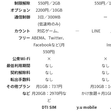
制限解除
550円／2GB
550円／
オプション
2200円／10GB
通信制御
3日／300MB
ー
(低速時のみ)
カウント
対応ゲーム、
―
LINE
フリー
ABEMA、Twitter、
Facebookなど(月
I
550円)
公衆Wi-Fi
×
×
最低利用期間
なし
なし
契約解除料
なし
なし
転出手数料
なし
なし
その他プラン
月1GB：737円
月10GB：1
など
月20GB：2970円な
かけ放題＋月1GB
ど
DTI SIM
y.u mobile