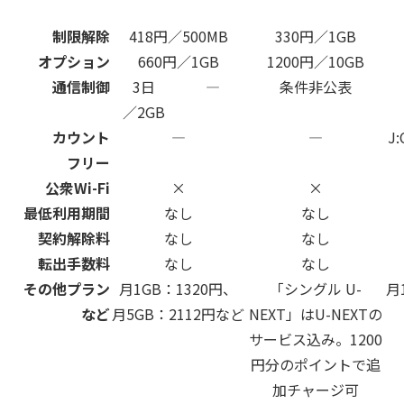
制限解除
418円／500MB
330円／1GB
オプション
660円／1GB
1200円／10GB
通信制御
3日
―
条件非公表
／2GB
カウント
―
―
J
フリー
公衆Wi-Fi
×
×
最低利用期間
なし
なし
契約解除料
なし
なし
転出手数料
なし
なし
その他プラン
月1GB：1320円、
「シングル U-
月
など
月5GB：2112円など
NEXT」はU-NEXTの
サービス込み。1200
円分のポイントで追
加チャージ可