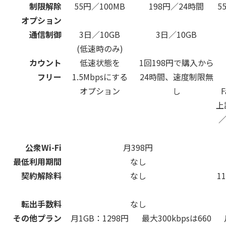
制限解除
55円／100MB
198円／24時間
5
オプション
通信制御
3日／10GB
3日／10GB
(低速時のみ)
カウント
低速状態を
1回198円で購入から
フリー
1.5Mbpsにする
24時間、速度制限無
オプション
し
F
上
／
公衆Wi-Fi
月398円
最低利用期間
なし
契約解除料
なし
1
転出手数料
なし
その他プラン
月1GB：1298円
最大300kbpsは660