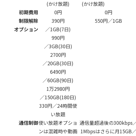
(かけ放題)
(かけ放題)
初期費用
0円
0円
制限解除
390円
550円／1GB
オプション
／1GB(7日)
990円
／3GB(30日)
2700円
／20GB(30日)
6490円
／60GB(90日)
1万2980円
／150GB(180日)
330円／24時間使
い放題
通信制御
使い放題オプショ
通信量超過後の300kbps
ンは混雑時や動画
1Mbpsはさらに月15GB