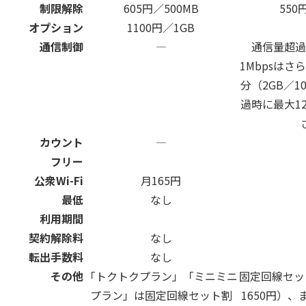
制限解除
605円／500MB
550
オプション
1100円／1GB
通信制御
―
通信量超過後
1Mbpsは
分（2GB／1
過時に最大12
カウント
―
フリー
公衆Wi-Fi
月165円
最低
なし
利用期間
契約解除料
なし
転出手数料
なし
その他
「トクトクプラン」「ミニミニ
固定回線セッ
プラン」は固定回線セット割
1650円）