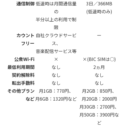
通信制御
低速時は月間通信量
3日／366MB
の
(低速時のみ)
半分以上の利用で制
限
カウント
自社クラウドサービ
ー
フリー
ス、
音楽配信サービス等
公衆Wi-Fi
×
×(BIC SIMは○)
最低利用期間
なし
2ヵ月
契約解除料
なし
なし
転出手数料
なし
なし
その他プラン
月1GB：770円、
月2GB：850円、
など
月6GB：1320円など
月20GB：2000円
月30GB：2700円、
月50GB：3900円な
ど