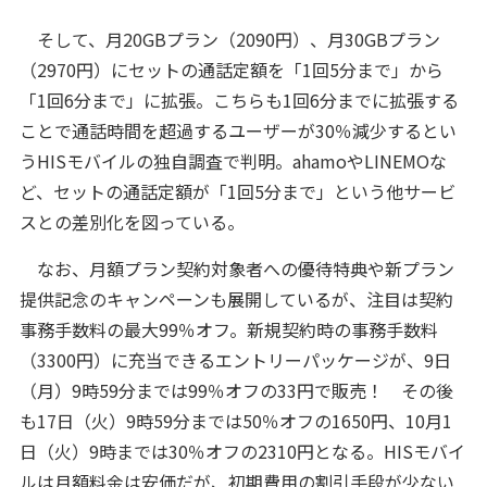
そして、月20GBプラン（2090円）、月30GBプラン
（2970円）にセットの通話定額を「1回5分まで」から
「1回6分まで」に拡張。こちらも1回6分までに拡張する
ことで通話時間を超過するユーザーが30％減少するとい
うHISモバイルの独自調査で判明。ahamoやLINEMOな
ど、セットの通話定額が「1回5分まで」という他サービ
スとの差別化を図っている。
なお、月額プラン契約対象者への優待特典や新プラン
提供記念のキャンペーンも展開しているが、注目は契約
事務手数料の最大99％オフ。新規契約時の事務手数料
（3300円）に充当できるエントリーパッケージが、9日
（月）9時59分までは99％オフの33円で販売！ その後
も17日（火）9時59分までは50％オフの1650円、10月1
日（火）9時までは30％オフの2310円となる。HISモバイ
ルは月額料金は安価だが、初期費用の割引手段が少ない