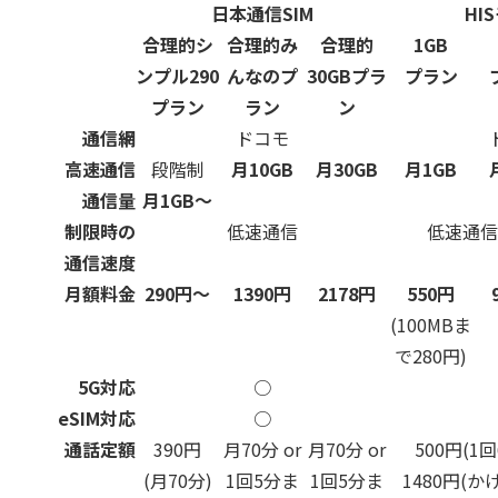
日本通信SIM
HI
合理的シ
合理的み
合理的
1GB
ンプル290
んなのプ
30GBプラ
プラン
プラン
ラン
ン
通信網
ドコモ
高速通信
段階制
月10GB
月30GB
月1GB
通信量
月1GB～
制限時の
低速通信
低速通信（
通信速度
月額料金
290円～
1390円
2178円
550円
(100MBま
で280円)
5G対応
○
eSIM対応
○
通話定額
390円
月70分 or
月70分 or
500円(1回
(月70分)
1回5分ま
1回5分ま
1480円(か