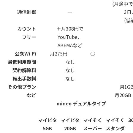
(月途中
通信制御
ー
3日
(低
カウント
＋月308円で
フリー
YouTube、
ABEMAなど
公衆Wi-Fi
月275円
○
最低利用期間
なし
契約解除料
なし
転出手数料
なし
その他プラン
月1G
など
月20GB
mineo デュアルタイプ
マイピタ
マイピタ
マイそく
マイそく
3
5GB
20GB
スーパー
スタンダ