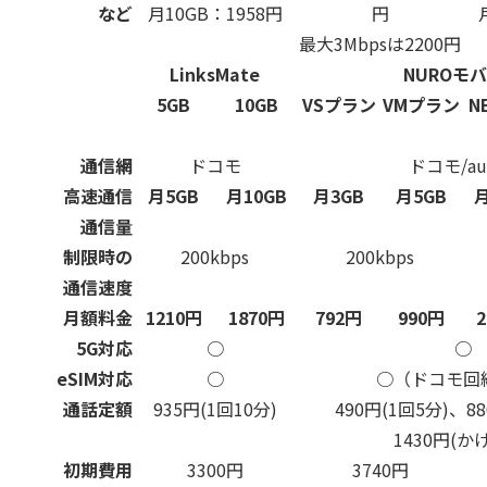
など
月10GB：1958円
円
最大3Mbpsは2200円
LinksMate
NUROモ
5GB
10GB
VSプラン
VMプラン
N
通信網
ドコモ
ドコモ/au
高速通信
月5GB
月10GB
月3GB
月5GB
月
通信量
制限時の
200kbps
200kbps
通信速度
月額料金
1210円
1870円
792円
990円
5G対応
○
○
eSIM対応
○
○（ドコモ回
通話定額
935円(1回10分)
490円(1回5分)、88
1430円(か
初期費用
3300円
3740円