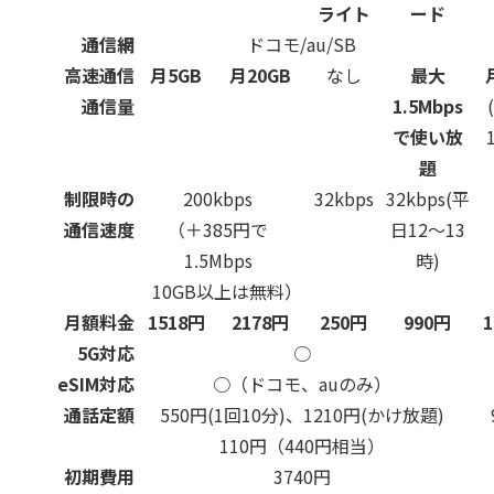
ライト
ード
通信網
ドコモ/au/SB
高速通信
月5GB
月20GB
なし
最大
通信量
1.5Mbps
で使い放
題
制限時の
200kbps
32kbps
32kbps(平
通信速度
（＋385円で
日12～13
1.5Mbps
時)
10GB以上は無料）
月額料金
1518円
2178円
250円
990円
5G対応
○
eSIM対応
○（ドコモ、auのみ）
通話定額
550円(1回10分)、1210円(かけ放題)
110円（440円相当）
初期費用
3740円