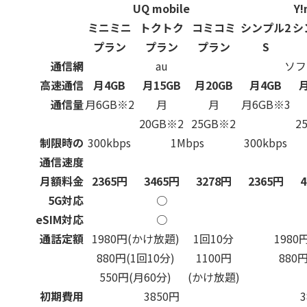
UQ mobile
Y!
ミニミニ
トクトク
コミコミ
シンプル2
シ
プラン
プラン
プラン
S
通信網
au
ソフ
高速通信
月4GB
月15GB
月20GB
月4GB
月
通信量
月6GB※2
月
月
月6GB※3
20GB※2
25GB※2
2
制限時の
300kbps
1Mbps
300kbps
通信速度
月額料金
2365円
3465円
3278円
2365円
5G対応
○
eSIM対応
○
通話定額
1980円(かけ放題)
1回10分
1980
880円(1回10分)
1100円
880
550円(月60分)
(かけ放題)
初期費用
3850円