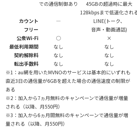
での通信制御あり
45GBの超過時に最大
128kbpsまで低速化され
カウント
―
LINE(トーク、
フリー
音声・動画通話)
公衆Wi-Fi
○
×
最低利用期間
なし
なし
契約解除料
なし
なし
転出手数料
なし
なし
※1：au網を用いたMVNOのサービスは基本的にいずれも
直近3日の通信量が6GBを超えた場合の通信速度の制限が
ある
※2：加入から7ヵ月無料のキャンペーンで通信量が増量
される（以降、月550円）
※3：加入から6ヵ月間無料のキャンペーンで通信量が増
量される（以降、月550円）