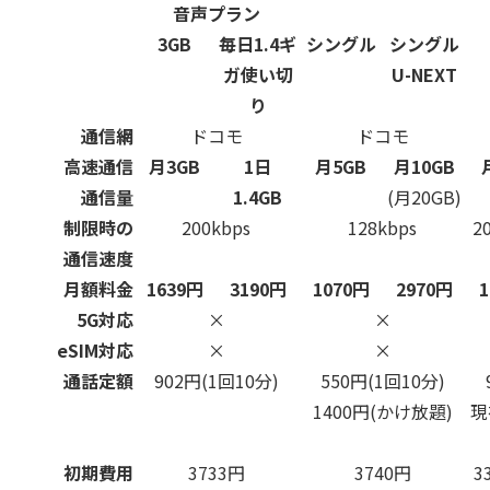
音声プラン
3GB
毎日1.4ギ
シングル
シングル
ガ使い切
U-NEXT
り
通信網
ドコモ
ドコモ
高速通信
月3GB
1日
月5GB
月10GB
通信量
1.4GB
(月20GB)
制限時の
200kbps
128kbps
2
通信速度
月額料金
1639円
3190円
1070円
2970円
5G対応
×
×
eSIM対応
×
×
通話定額
902円(1回10分)
550円(1回10分)
1400円(かけ放題)
現
初期費用
3733円
3740円
3