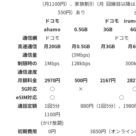
（月1100円）、家族割引（月
回線目以降は
550円）あり
ドコモ
ドコモ irum
ahamo
0.5GB
3GB
6
通信網
ドコモ
ドコモ
高速通信
月20GB
月0.5GB
月3GB
月6
通信量
(3Mbps)
制限時の
1Mbps
128kbps
300
通信速度
月額料金
2970円
500円
2167円
28
5G対応
○
×
eSIM対応
○
○
通話定額
1回5分
880円（1回5分）、198
1100円
(かけ放題)
初期費用
0円
3850円（オンライン