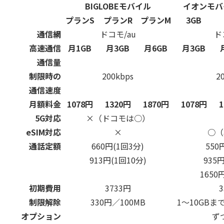
BIGLOBEモバイル
イオンモバ
プランS
プランR
プランM
3GB
通信網
ドコモ/au
ド
高速通信
月1GB
月3GB
月6GB
月3GB
通信量
制限時の
200kbps
2
通信速度
月額料金
1078円
1320円
1870円
1078円
5G対応
×（ドコモは○）
eSIM対応
×
○（
通話定額
660円(1回3分)
550
913円(1回10分)
935
1650
初期費用
3733円
制限解除
330円／100MB
1～10GBま
オプション
ず