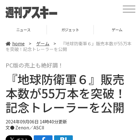
t
o
g
g
l
ニュース
ガジェット
ゲーム
e
n
a
home
>
ゲーム
>
『地球防衛軍６』販売本数が55万本
v
を突破！記念トレーラーを公開
i
g
a
PC版の売上も絶好調！
t
i
『地球防衛軍６』販売
o
n
本数が55万本を突破！
記念トレーラーを公開
2024年09月06日 14時40分更新
文● Zenon／ASCII