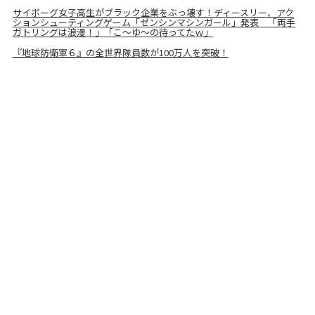
サイボーグ女子高生がブラック企業をぶっ壊す！ディースリー、アク
ションシューティングゲーム「ゼンシンマシンガール」発表 「両手
ガトリングは浪漫！」「こ～ゆ～の待ってたｗ」
『地球防衛軍６』の全世界隊員数が100万人を突破！