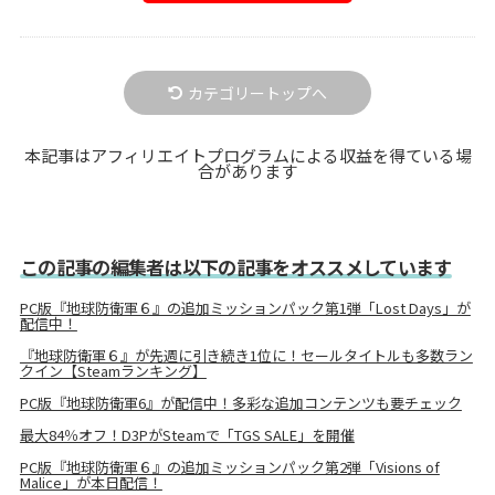
カテゴリートップへ
本記事はアフィリエイトプログラムによる収益を得ている場
合があります
この記事の編集者は以下の記事をオススメしています
PC版『地球防衛軍６』の追加ミッションパック第1弾「Lost Days」が
配信中！
『地球防衛軍６』が先週に引き続き1位に！セールタイトルも多数ラン
クイン【Steamランキング】
PC版『地球防衛軍6』が配信中！多彩な追加コンテンツも要チェック
最大84％オフ！D3PがSteamで「TGS SALE」を開催
PC版『地球防衛軍６』の追加ミッションパック第2弾「Visions of
Malice」が本日配信！