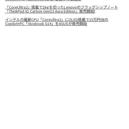
「CoreUltra2」搭載で1kgを切ったLenovoのフラッグシップノート
「ThinkPad X1 Carbon Gen13 Aura Edition」発売開始!
インテルの最新CPU「CoreUltra2」にOLED搭載で15万円台の
Copilot+PC「Vivobook S14」をASUSが発売開始