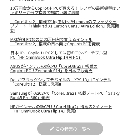
10万円台からCopilot＋ PCが買える！ レノボの最新機種はフ
ァミリーからプロまで幅広い層に展開
「CoreUltra2」搭載で1kgを切ったLenovoのフラッグシッ
プノート「ThinkPad X1 Carbon Gen13 Aura Edition」発売開
始!
MSIがOLEDなのに20万円台で買えるインテル
「CoreUltra2」搭載の日本向けCopilot+PCを発表
日本HP、Copiloit+ PCとしては初のコンバーチブル型
PC「HP OmniBook Ultra Flip 14 AI PC」
ASUSがインテルの新CPU「CoreUltra2」搭載の
Copilot+PC「Zenbook S14」を日本でも発売
Dellがフラッグシップモバイルの「XPS 13」にインテル
「CoreUltra2」搭載し発売!!
SamsungがIFA2024で「CoreUltra2」搭載ノートPC「Galaxy
Book5 Pro 360」発表!
HPがインテルの新CPU「CoreUltra2」搭載の2in1ノート
「HP OmniBook Ultra Flip 14」発売!
この特集の一覧へ