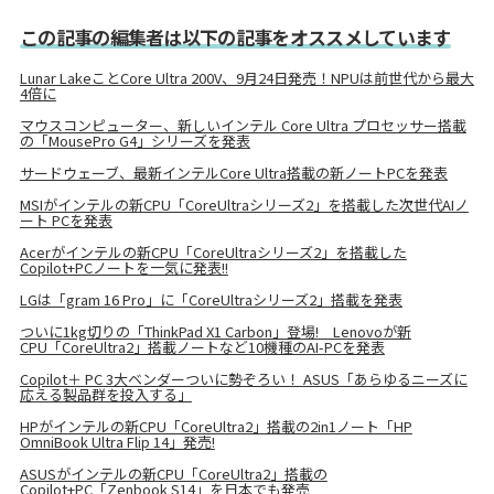
この記事の編集者は以下の記事をオススメしています
Lunar LakeことCore Ultra 200V、9月24日発売！NPUは前世代から最大
4倍に
マウスコンピューター、新しいインテル Core Ultra プロセッサー搭載
の「MousePro G4」シリーズを発表
サードウェーブ、最新インテルCore Ultra搭載の新ノートPCを発表
MSIがインテルの新CPU「CoreUltraシリーズ2」を搭載した次世代AIノ
ート PCを発表
Acerがインテルの新CPU「CoreUltraシリーズ2」を搭載した
Copilot+PCノートを一気に発表!!
LGは「gram 16 Pro」に「CoreUltraシリーズ2」搭載を発表
ついに1kg切りの「ThinkPad X1 Carbon」登場! Lenovoが新
CPU「CoreUltra2」搭載ノートなど10機種のAI-PCを発表
Copilot＋ PC 3大ベンダーついに勢ぞろい！ ASUS「あらゆるニーズに
応える製品群を投入する」
HPがインテルの新CPU「CoreUltra2」搭載の2in1ノート「HP
OmniBook Ultra Flip 14」発売!
ASUSがインテルの新CPU「CoreUltra2」搭載の
Copilot+PC「Zenbook S14」を日本でも発売