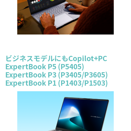
ビジネスモデルにもCopilot+PC
ExpertBook P5 (P5405)
ExpertBook P3 (P3405/P3605)
ExpertBook P1 (P1403/P1503)