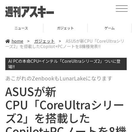
t
o
g
g
l
ガジェット
ゲーム
グルメ
e
n
a
home
>
ガジェット
>
ASUSが新CPU「CoreUltraシリ
v
ーズ2」を搭載したCopilot+PCノートを8機種発表!!
i
g
a
AI PCの本命CPU=インテル「CoreUltraシリーズ2」ついに登
t
i
場!!
o
n
あこがれのZenbookもLunarLakeになります
ASUSが新
CPU「CoreUltraシリー
ズ2」を搭載した
Copilot+PCノートを8機