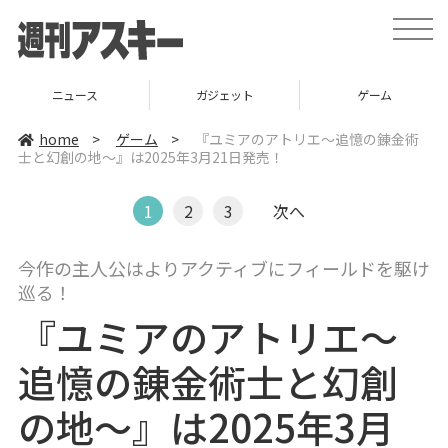
t
o
g
g
l
ニュース
ガジェット
ゲーム
e
n
a
home
>
ゲーム
>
『ユミアのアトリエ～追憶の錬金術
v
士と幻創の地～』は2025年3月21日発売！
i
g
a
t
1
2
3
次へ
i
o
n
今作の主人公はよりアクティブにフィールドを駆け
巡る！
『ユミアのアトリエ～
追憶の錬金術士と幻創
の地～』は2025年3月