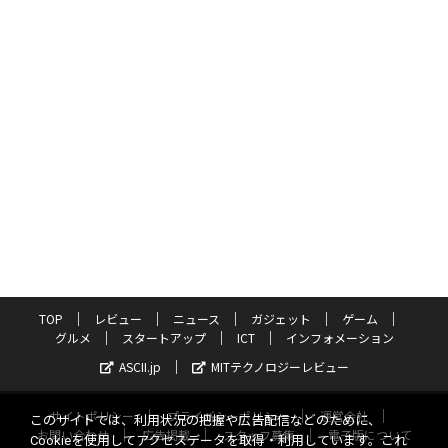
TOP
レビュー
ニュース
ガジェット
ゲーム
グルメ
スタートアップ
ICT
インフォメーション
ASCII.jp
MITテクノロジーレビュー
サイトポリシー
プライバシーポリシー
運営会社
このサイトでは、利用状況の把握や広告配信などのために、
お問い合わせ
広告掲載
スタッフ募集
電子版について
Cookieを使用してアクセスデータを取得・利用しています。これ