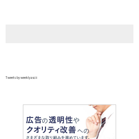
Tweets by weeklyascii