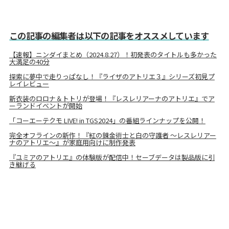
この記事の編集者は以下の記事をオススメしています
【速報】ニンダイまとめ（2024.8.27）！初発表のタイトルも多かった
大満足の40分
探索に夢中で走りっぱなし！『ライザのアトリエ３』シリーズ初見プ
レイレビュー
新衣装のロロナ＆トトリが登場！『レスレリアーナのアトリエ』でア
ーランドイベントが開始
「コーエーテクモ LIVE! in TGS2024」の番組ラインナップを公開！
完全オフラインの新作！『紅の錬金術士と白の守護者 ～レスレリアー
ナのアトリエ～』が家庭用向けに制作発表
『ユミアのアトリエ』の体験版が配信中！セーブデータは製品版に引
き継げる