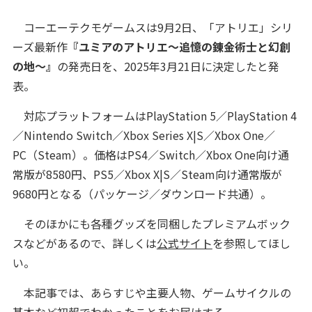
コーエーテクモゲームスは9月2日、「アトリエ」シリ
ーズ最新作
『ユミアのアトリエ～追憶の錬金術士と幻創
の地～』
の発売日を、2025年3月21日に決定したと発
表。
対応プラットフォームはPlayStation 5／PlayStation 4
／Nintendo Switch／Xbox Series X|S／Xbox One／
PC（Steam）。価格はPS4／Switch／Xbox One向け通
常版が8580円、PS5／Xbox X|S／Steam向け通常版が
9680円となる（パッケージ／ダウンロード共通）。
そのほかにも各種グッズを同梱したプレミアムボック
スなどがあるので、詳しくは
公式サイト
を参照してほし
い。
本記事では、あらすじや主要人物、ゲームサイクルの
基本など初報でわかったことをお届けする。