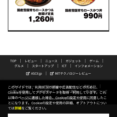
TOP
レビュー
ニュース
ガジェット
ゲーム
グルメ
スタートアップ
ICT
インフォメーション
ASCII.jp
MITテクノロジーレビュー
サイトポリシー
プライバシーポリシー
運営会社
このサイトでは、利用状況の把握や広告配信などのために、
お問い合わせ
広告掲載
スタッフ募集
電子版について
Cookieを使用してアクセスデータを取得・利用しています。これ
以降のページに遷移した場合、Cookieの設定や使用に同意したこ
©KADOKAWA ASCII Research Laboratories, Inc. 2026
とになります。Cookieの設定や使用の詳細、オプトアウトについ
ては
詳細
をご覧ください。