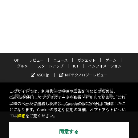
TOP
レビュー
ニュース
ガジェット
ゲーム
グルメ
スタートアップ
ICT
インフォメーション
ASCII.jp
MITテクノロジーレビュー
サイトポリシー
プライバシーポリシー
運営会社
このサイトでは、利用状況の把握や広告配信などのために、
お問い合わせ
広告掲載
スタッフ募集
電子版について
Cookieを使用してアクセスデータを取得・利用しています。これ
以降のページに遷移した場合、Cookieの設定や使用に同意したこ
©KADOKAWA ASCII Research Laboratories, Inc. 2026
とになります。Cookieの設定や使用の詳細、オプトアウトについ
ては
詳細
をご覧ください。
同意する