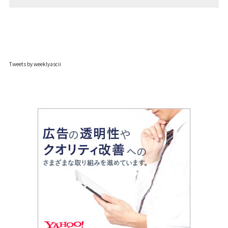
Tweets by weeklyascii