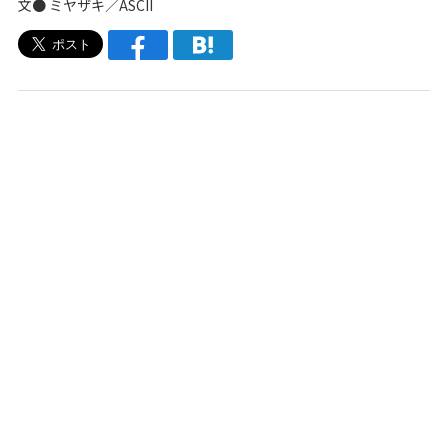
文● ミヤザキ／ASCII