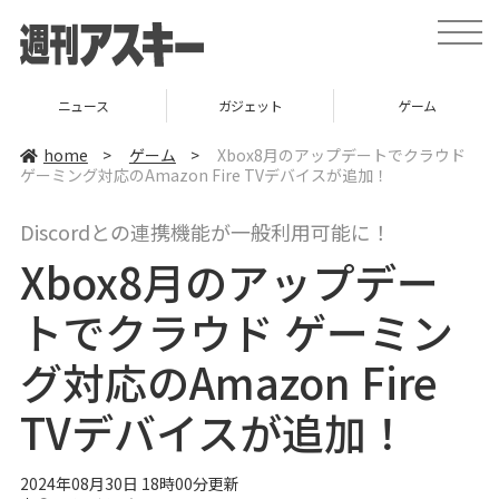
t
o
g
g
l
ニュース
ガジェット
ゲーム
e
n
a
home
>
ゲーム
>
Xbox8月のアップデートでクラウド
v
ゲーミング対応のAmazon Fire TVデバイスが追加！
i
g
a
Discordとの連携機能が一般利用可能に！
t
i
Xbox8月のアップデー
o
n
トでクラウド ゲーミン
グ対応のAmazon Fire
TVデバイスが追加！
2024年08月30日 18時00分更新