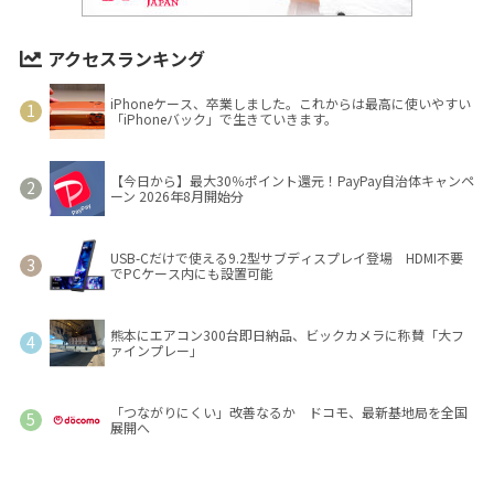
アクセスランキング
iPhoneケース、卒業しました。これからは最高に使いやすい
「iPhoneバック」で生きていきます。
【今日から】最大30％ポイント還元！PayPay自治体キャンペ
ーン 2026年8月開始分
USB-Cだけで使える9.2型サブディスプレイ登場 HDMI不要
でPCケース内にも設置可能
熊本にエアコン300台即日納品、ビックカメラに称賛「大フ
ァインプレー」
「つながりにくい」改善なるか ドコモ、最新基地局を全国
展開へ