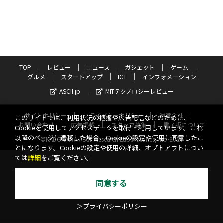
TOP
レビュー
ニュース
ガジェット
ゲーム
グルメ
スタートアップ
ICT
インフォメーション
ASCII.jp
MITテクノロジーレビュー
サイトポリシー
プライバシーポリシー
運営会社
このサイトでは、利用状況の把握や広告配信などのために、
お問い合わせ
広告掲載
スタッフ募集
電子版について
Cookieを使用してアクセスデータを取得・利用しています。これ
以降のページに遷移した場合、Cookieの設定や使用に同意したこ
©KADOKAWA ASCII Research Laboratories, Inc. 2026
とになります。Cookieの設定や使用の詳細、オプトアウトについ
ては
詳細
をご覧ください。
同意する
＞プライバシーポリシー