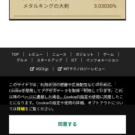
TOP
レビュー
ニュース
ガジェット
ゲーム
グルメ
スタートアップ
ICT
インフォメーション
ASCII.jp
MITテクノロジーレビュー
サイトポリシー
プライバシーポリシー
運営会社
このサイトでは、利用状況の把握や広告配信などのために、
お問い合わせ
広告掲載
スタッフ募集
電子版について
Cookieを使用してアクセスデータを取得・利用しています。これ
以降のページに遷移した場合、Cookieの設定や使用に同意したこ
©KADOKAWA ASCII Research Laboratories, Inc. 2026
とになります。Cookieの設定や使用の詳細、オプトアウトについ
ては
詳細
をご覧ください。
同意する