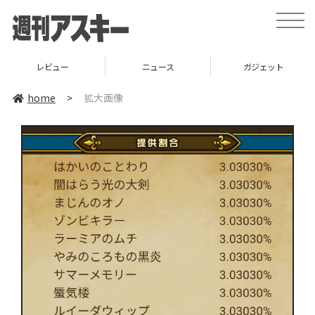
toggle
naviga
レビュー
ニュース
ガジェット
home
>
拡大画像