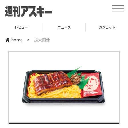
toggle
naviga
レビュー
ニュース
ガジェット
home
>
拡大画像