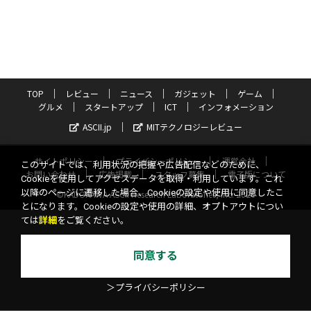
TOP
レビュー
ニュース
ガジェット
ゲーム
グルメ
スタートアップ
ICT
インフォメーション
ASCII.jp
MITテクノロジーレビュー
サイトポリシー
プライバシーポリシー
運営会社
このサイトでは、利用状況の把握や広告配信などのために、
お問い合わせ
広告掲載
スタッフ募集
電子版について
Cookieを使用してアクセスデータを取得・利用しています。これ
以降のページに遷移した場合、Cookieの設定や使用に同意したこ
©KADOKAWA ASCII Research Laboratories, Inc. 2026
とになります。Cookieの設定や使用の詳細、オプトアウトについ
ては
詳細
をご覧ください。
同意する
＞プライバシーポリシー