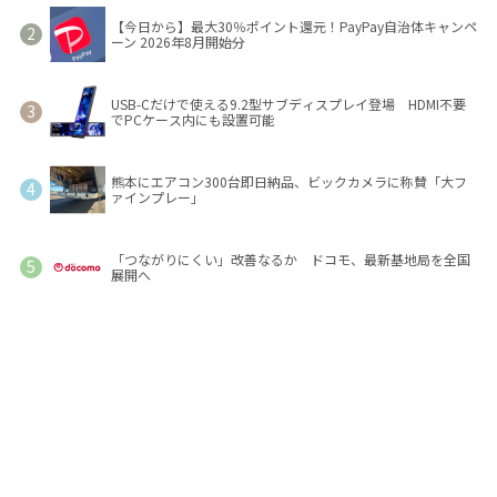
【今日から】最大30％ポイント還元！PayPay自治体キャンペ
ーン 2026年8月開始分
USB-Cだけで使える9.2型サブディスプレイ登場 HDMI不要
でPCケース内にも設置可能
熊本にエアコン300台即日納品、ビックカメラに称賛「大フ
ァインプレー」
「つながりにくい」改善なるか ドコモ、最新基地局を全国
展開へ