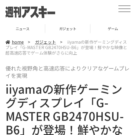
t
o
g
g
l
ニュース
ガジェット
ゲーム
e
n
a
home
>
ガジェット
>
iiyamaの新作ゲーミングディス
v
プレイ「G-MASTER GB2470HSU-B6」が登場！鮮やかな映像と
i
超高速応答でゲーム体験がさらに向上
g
a
t
i
優れた視野角と高速応答によりクリアなゲームプレ
o
イを実現
n
iiyamaの新作ゲーミン
グディスプレイ「G-
MASTER GB2470HSU-
B6」が登場！鮮やかな