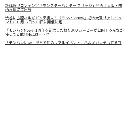
新体験型コンテンツ「モンスターハンター ブリッジ」発表！大阪・関
西万博にて出展
渋谷に古龍ネルギガンテ襲来！『モンハンNow』初の大型リアルイベ
ントが10月12日～13日に開催決定
『モンハンNow』1周年を記念した振り返りムービーが公開！みんなが
使ってる武器No.1は……!?
「モンハンNow」渋谷で初のリアルイベント ネルギガンテも来るヨ