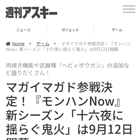
t
o
g
g
l
ニュース
ガジェット
ゲーム
e
n
a
home
>
ゲーム
>
マガイマガド参戦決定！『モンハン
v
Now』新シーズン「十六夜に揺らぐ鬼火」は9月12日開幕
i
g
a
肉焼き機能や武器種「ヘビィボウガン」の追加な
t
i
ど盛りだくさん！
o
n
マガイマガド参戦決
定！『モンハンNow』
新シーズン「十六夜に
揺らぐ鬼火」は9月12日