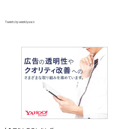
Tweets by weeklyascii