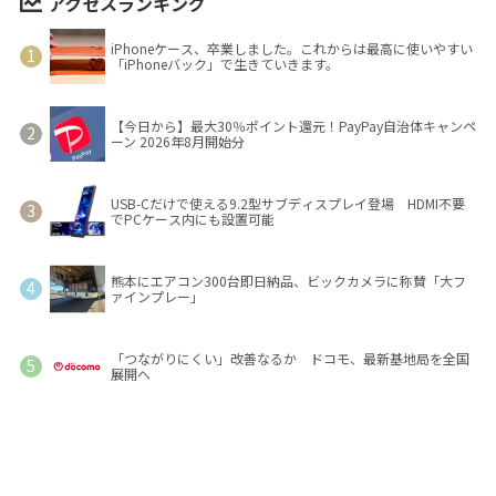
アクセスランキング
iPhoneケース、卒業しました。これからは最高に使いやすい
「iPhoneバック」で生きていきます。
【今日から】最大30％ポイント還元！PayPay自治体キャンペ
ーン 2026年8月開始分
USB-Cだけで使える9.2型サブディスプレイ登場 HDMI不要
でPCケース内にも設置可能
熊本にエアコン300台即日納品、ビックカメラに称賛「大フ
ァインプレー」
「つながりにくい」改善なるか ドコモ、最新基地局を全国
展開へ