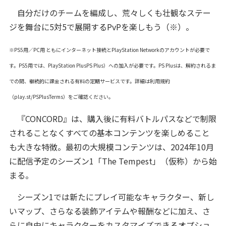
自分だけのチームを編成し、荒々しくも壮観なステー
ジを舞台に5対5で展開するPvPを楽しもう（※）。
※PS5用／PC用 ともにインターネット接続とPlayStation Networkのアカウントが必要で
す。PS5用では、PlayStation PlusPS Plus）への加入が必要です。PS Plusは、解約されるま
での間、継続的に課金される有料の定期サービスです。詳細は利用規約
（play.st/PSPlusTerms）をご確認ください。
『CONCORD』は、購入後に有料バトルパスなどで制限
されることなくすべての基本コンテンツを楽しめること
も大きな特徴。最初の大規模コンテンツは、2024年10月
に配信予定のシーズン1「The Tempest」（仮称）から始
まる。
シーズン1では新たにプレイ可能なキャラクター、新し
いマップ、さらなる装飾アイテムや報酬などに加え、さ
らに自由にキャラクターをカスタマイズできるオプショ