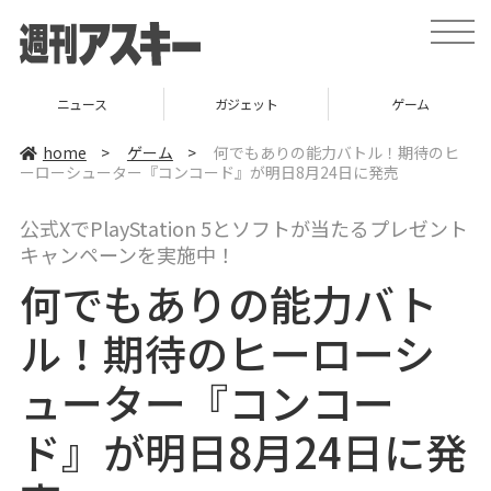
t
o
g
g
l
ガジェット
ゲーム
グルメ
e
n
a
home
>
ゲーム
>
何でもありの能力バトル！期待のヒ
v
ーローシューター『コンコード』が明日8月24日に発売
i
g
a
公式XでPlayStation 5とソフトが当たるプレゼント
t
i
キャンペーンを実施中！
o
n
何でもありの能力バト
ル！期待のヒーローシ
ューター『コンコー
ド』が明日8月24日に発