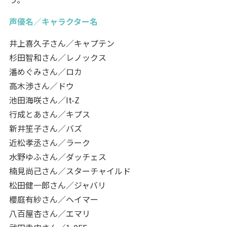
声優名／キャラクター名
井上喜久子さん／キャプテン
杉田智和さん／レノックス
潘めぐみさん／ロカ
高木渉さん／ドウ
池田海咲さん／It-Z
行成とあさん／キプス
新井笙子さん／バズ
近松孝丞さん／ラーク
水野ゆふさん／ダッチェス
楠見尚己さん／スターチャイルド
松田健一郎さん／ジャバリ
櫻庭有紗さん／ヘイマー
八百屋杏さん／エマリ