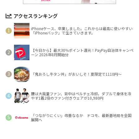
アクセスランキング
iPhoneケース、卒業しました。これからは最高に使いやすい
「iPhoneバック」で生きていきます。
【今日から】最大30％ポイント還元！PayPay自治体キャンペ
ーン 2026年8月開始分
「鬼おろし牛タン丼」がおいしそ！夏限定で1110円～
腰は大風量ファン、背中はペルチェ冷却。ダブルで身体を冷
やす1着2役のファン付きウェアが10,980円
「つながりにくい」改善なるか ドコモ、最新基地局を全国
展開へ