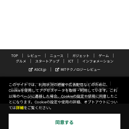
TOP
レビュー
ニュース
ガジェット
ゲーム
グルメ
スタートアップ
ICT
インフォメーション
ASCII.jp
MITテクノロジーレビュー
サイトポリシー
プライバシーポリシー
運営会社
このサイトでは、利用状況の把握や広告配信などのために、
お問い合わせ
広告掲載
スタッフ募集
電子版について
Cookieを使用してアクセスデータを取得・利用しています。これ
以降のページに遷移した場合、Cookieの設定や使用に同意したこ
©KADOKAWA ASCII Research Laboratories, Inc. 2026
とになります。Cookieの設定や使用の詳細、オプトアウトについ
ては
詳細
をご覧ください。
同意する