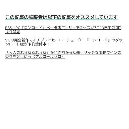
この記事の編集者は以下の記事をオススメしています
PS5／PC『コンコード』ベータ版アーリーアクセスが7月13日午前2時
より開始
SIEの完全新作マルチプレイヒーローシューター『コンコード』のダウ
ンロード版が予約受付中！
「大人のねるねるねるね」が発売前から話題！リッチな本格ワインの
香りを楽しめる（アルコールゼロ）