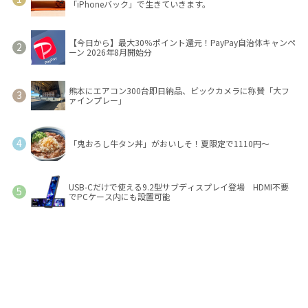
「iPhoneバック」で生きていきます。
【今日から】最大30％ポイント還元！PayPay自治体キャンペ
ーン 2026年8月開始分
熊本にエアコン300台即日納品、ビックカメラに称賛「大フ
ァインプレー」
「鬼おろし牛タン丼」がおいしそ！夏限定で1110円～
USB-Cだけで使える9.2型サブディスプレイ登場 HDMI不要
でPCケース内にも設置可能