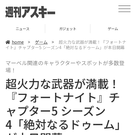
t
o
g
g
l
ニュース
ガジェット
ゲーム
e
n
a
home
>
ゲーム
>
超火力な武器が満載！『フォートナ
v
イト』チャプター5 シーズン4「絶対なるドゥーム」が本日開幕
i
g
a
マーベル関連のキャラクターやスポットが多数登
t
i
場！
o
n
超火力な武器が満載！
『フォートナイト』チ
ャプター5 シーズン
4「絶対なるドゥーム」