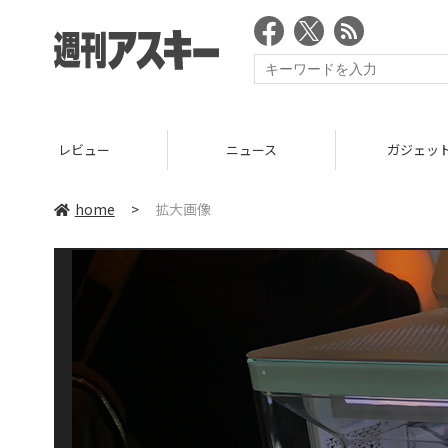
レビュー
ニュース
ガジェッ
home
>
拡大画像