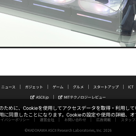
ニュース
ガジェット
ゲーム
グルメ
スタートアップ
ICT
ASCII.jp
MITテクノロジーレビュー
ために、Cookieを使用してアクセスデータを取得・利用して
使用に同意したことになります。Cookieの設定や使用の詳細、
ライバシーポリシー
運営会社
お問い合わせ
広告掲載
スタッフ
©KADOKAWA ASCII Research Laboratories, Inc. 2026