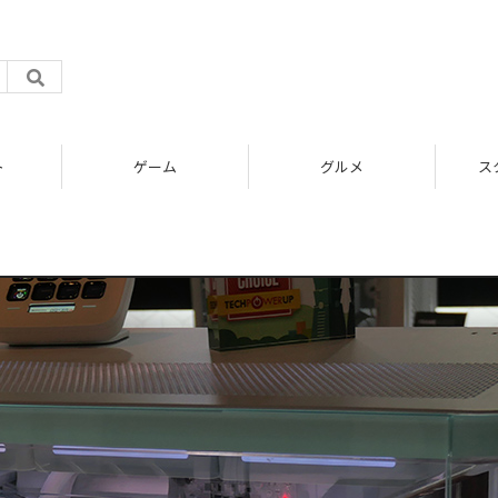
ト
ゲーム
グルメ
ス