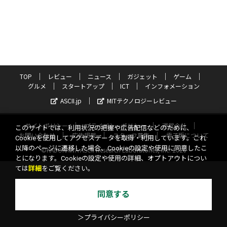
TOP
レビュー
ニュース
ガジェット
ゲーム
グルメ
スタートアップ
ICT
インフォメーション
ASCII.jp
MITテクノロジーレビュー
サイトポリシー
プライバシーポリシー
運営会社
このサイトでは、利用状況の把握や広告配信などのために、
お問い合わせ
広告掲載
スタッフ募集
電子版について
Cookieを使用してアクセスデータを取得・利用しています。これ
以降のページに遷移した場合、Cookieの設定や使用に同意したこ
©KADOKAWA ASCII Research Laboratories, Inc. 2026
とになります。Cookieの設定や使用の詳細、オプトアウトについ
ては
詳細
をご覧ください。
同意する
＞プライバシーポリシー