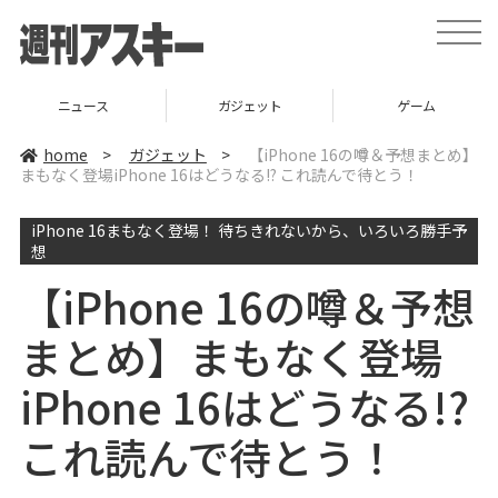
t
o
g
g
l
ニュース
ガジェット
ゲーム
e
n
a
home
>
ガジェット
>
【iPhone 16の噂＆予想まとめ】
v
まもなく登場iPhone 16はどうなる!? これ読んで待とう！
i
g
a
iPhone 16まもなく登場！ 待ちきれないから、いろいろ勝手予
t
i
想
o
n
【iPhone 16の噂＆予想
まとめ】まもなく登場
iPhone 16はどうなる!?
これ読んで待とう！