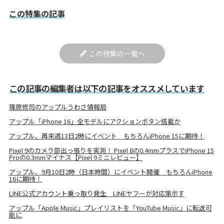
この特集の記事
この特集の一覧へ
この記事の編集者は以下の記事をオススメしています
篠原修司のアップルうわさ情報局
アップル「iPhone 16」全モデルにアクションボタン搭載か
アップル、再来週13日2時にイベント もちろんiPhone 15に期待！
Pixel 9のカメラ部出っ張りを実測！ Pixel 8の0.4mmプラスでiPhone 15
Proの0.3mmマイナス【Pixel 9ミニレビュー】
アップル、9月10日2時（日本時間）にイベント開催 もちろんiPhone
16に期待！
LINE公式アカウント乗っ取り発生 LINEヤフーが対応策示す
アップル「Apple Music」プレイリストを「YouTube Music」に転送可
能に