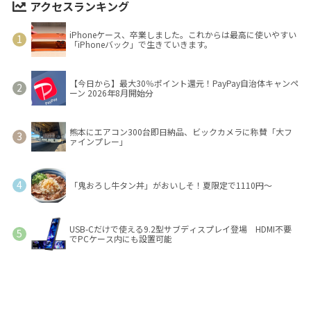
アクセスランキング
iPhoneケース、卒業しました。これからは最高に使いやすい
「iPhoneバック」で生きていきます。
【今日から】最大30％ポイント還元！PayPay自治体キャンペ
ーン 2026年8月開始分
熊本にエアコン300台即日納品、ビックカメラに称賛「大フ
ァインプレー」
「鬼おろし牛タン丼」がおいしそ！夏限定で1110円～
USB-Cだけで使える9.2型サブディスプレイ登場 HDMI不要
でPCケース内にも設置可能