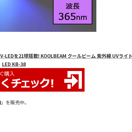
EDを21球搭載! KOOLBEAM クールビーム 紫外線 UVライト 
LED KB-38
8
」を販売中。