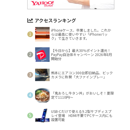
アクセスランキング
iPhoneケース、卒業しました。これか
らは最高に使いやすい「iPhoneバッ
ク」で生きていきます。
【今日から】最大30％ポイント還元！
PayPay自治体キャンペーン 2026年8月
開始分
熊本にエアコン300台即日納品、ビック
カメラに称賛「大ファインプレー」
「鬼おろし牛タン丼」がおいしそ！夏限
定で1110円～
USB-Cだけで使える9.2型サブディスプ
レイ登場 HDMI不要でPCケース内にも
設置可能