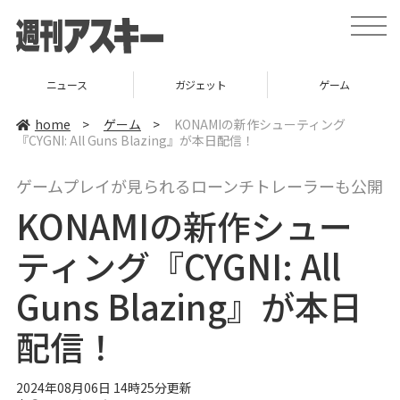
t
o
g
g
l
ニュース
ガジェット
ゲーム
e
n
a
home
>
ゲーム
>
KONAMIの新作シューティング
v
『CYGNI: All Guns Blazing』が本日配信！
i
g
a
ゲームプレイが見られるローンチトレーラーも公開
t
i
KONAMIの新作シュー
o
n
ティング『CYGNI: All
Guns Blazing』が本日
配信！
2024年08月06日 14時25分更新