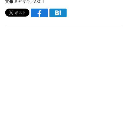
文● ミヤザキ／ASCII