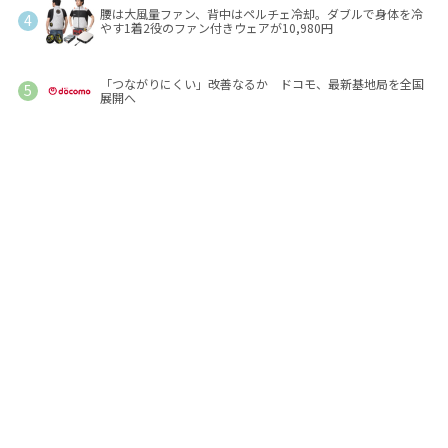
腰は大風量ファン、背中はペルチェ冷却。ダブルで身体を冷
やす1着2役のファン付きウェアが10,980円
「つながりにくい」改善なるか ドコモ、最新基地局を全国
展開へ