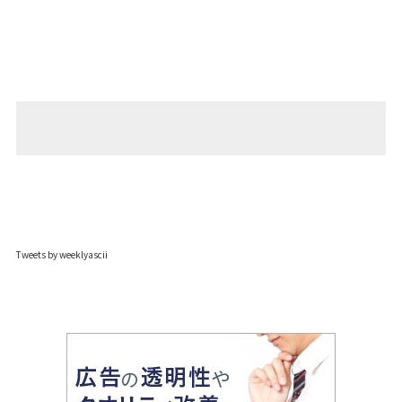
Tweets by weeklyascii