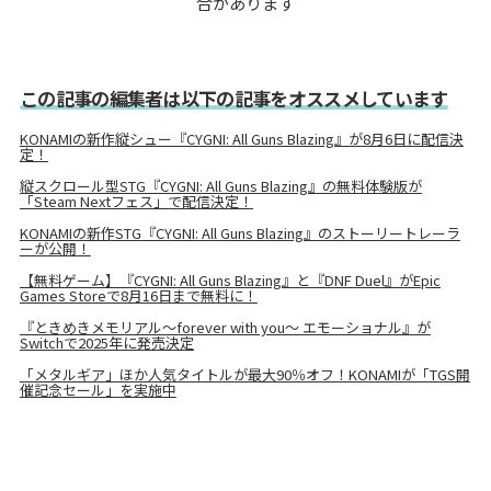
合があります
この記事の編集者は以下の記事をオススメしています
KONAMIの新作縦シュー『CYGNI: All Guns Blazing』が8月6日に配信決
定！
縦スクロール型STG『CYGNI: All Guns Blazing』の無料体験版が
「Steam Nextフェス」で配信決定！
KONAMIの新作STG『CYGNI: All Guns Blazing』のストーリートレーラ
ーが公開！
【無料ゲーム】『CYGNI: All Guns Blazing』と『DNF Duel』がEpic
Games Storeで8月16日まで無料に！
『ときめきメモリアル～forever with you～ エモーショナル』が
Switchで2025年に発売決定
「メタルギア」ほか人気タイトルが最大90％オフ！KONAMIが「TGS開
催記念セール」を実施中