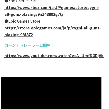
●Xbox Series X|S
https://www.xbox.com/ja-JP/games/store/cygni-
all-guns-blazing/9n148802g7tj
●Epic Games Store
https://store.epicgames.com/ja/p/cygni-all-guns-
blazing-98f872
ローンチトレーラー公開中！
https://www.youtube.com/watch?v=A_UmfDGRjVk