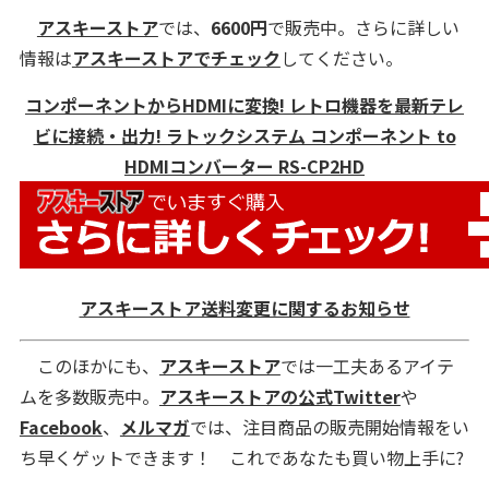
アスキーストア
では、
6600
円
で販売中。さらに詳しい
情報は
アスキーストアでチェック
してください。
コンポーネントからHDMIに変換! レトロ機器を最新テレ
ビに接続・出力! ラトックシステム コンポーネント to
HDMIコンバーター RS-CP2HD
アスキーストア送料変更に関するお知らせ
このほかにも、
アスキーストア
では一工夫あるアイテ
ムを多数販売中。
アスキーストアの公式Twitter
や
Facebook
、
メルマガ
では、注目商品の販売開始情報をい
ち早くゲットできます！ これであなたも買い物上手に?