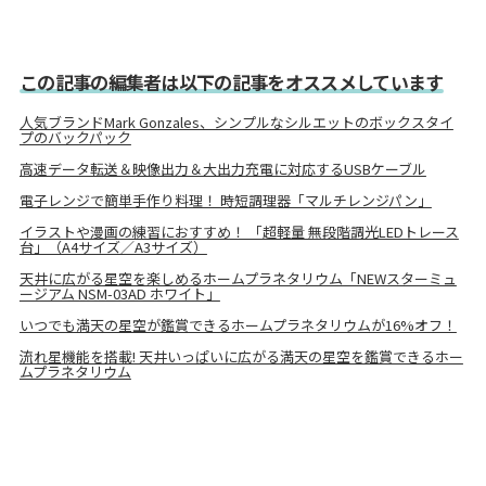
この記事の編集者は以下の記事をオススメしています
人気ブランドMark Gonzales、シンプルなシルエットのボックスタイ
プのバックパック
高速データ転送＆映像出力＆大出力充電に対応するUSBケーブル
電子レンジで簡単手作り料理！ 時短調理器「マルチレンジパン」
イラストや漫画の練習におすすめ！ 「超軽量 無段階調光LEDトレース
台」（A4サイズ／A3サイズ）
天井に広がる星空を楽しめるホームプラネタリウム「NEWスターミュ
ージアム NSM-03AD ホワイト」
いつでも満天の星空が鑑賞できるホームプラネタリウムが16%オフ！
流れ星機能を搭載! 天井いっぱいに広がる満天の星空を鑑賞できるホー
ムプラネタリウム