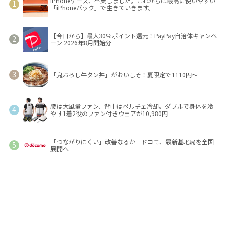
iPhoneケース、卒業しました。これからは最高に使いやすい
「iPhoneバック」で生きていきます。
【今日から】最大30％ポイント還元！PayPay自治体キャンペ
ーン 2026年8月開始分
「鬼おろし牛タン丼」がおいしそ！夏限定で1110円～
腰は大風量ファン、背中はペルチェ冷却。ダブルで身体を冷
やす1着2役のファン付きウェアが10,980円
「つながりにくい」改善なるか ドコモ、最新基地局を全国
展開へ