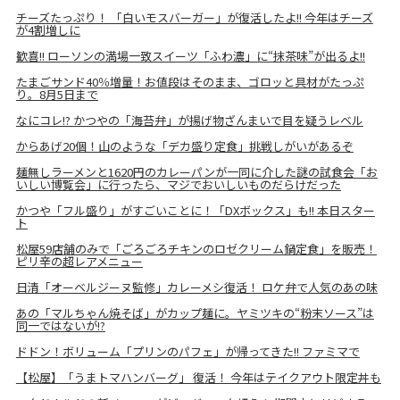
チーズたっぷり！ 「白いモスバーガー」が復活したよ!! 今年はチーズ
が4割増しに
歓喜!! ローソンの満場一致スイーツ「ふわ濃」に“抹茶味”が出るよ!!
たまごサンド40％増量！お値段はそのまま、ゴロッと具材がたっぷ
り。8月5日まで
なにコレ!? かつやの「海苔弁」が揚げ物ざんまいで目を疑うレベル
からあげ20個！山のような「デカ盛り定食」挑戦しがいがあるぞ
麺無しラーメンと1620円のカレーパンが一同に介した謎の試食会「お
いしい博覧会」に行ったら、マジでおいしいものだらけだった
かつや「フル盛り」がすごいことに！「DXボックス」も!! 本日スター
ト
松屋59店舗のみで「ごろごろチキンのロゼクリーム鍋定食」を販売！
ピリ辛の超レアメニュー
日清「オーベルジーヌ監修」カレーメシ復活！ ロケ弁で人気のあの味
あの「マルちゃん焼そば」がカップ麺に。ヤミツキの“粉末ソース”は
同一ではないが!?
ドドン！ボリューム「プリンのパフェ」が帰ってきた!! ファミマで
【松屋】「うまトマハンバーグ」 復活！ 今年はテイクアウト限定丼も