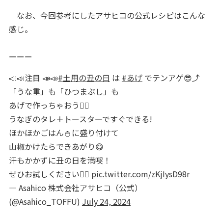
なお、今回参考にしたアサヒコの公式レシピはこんな
感じ。
ーーー
📣📣注目 📣📣
#土用の丑の日
は
#あげ
でテンアゲ😎⤴️
「うな重」も「ひつまぶし」も
あげで作っちゃおう👍🏻
うなぎのタレ＋トースターですぐできる!
ほかほかごはん🍚に盛り付けて
山椒かけたらできあがり😋
汗もかかずに丑の日を満喫！
ぜひお試しください🙋‍♀️
pic.twitter.com/zKjIysD98r
— Asahico 株式会社アサヒコ（公式）
(@Asahico_TOFFU)
July 24, 2024