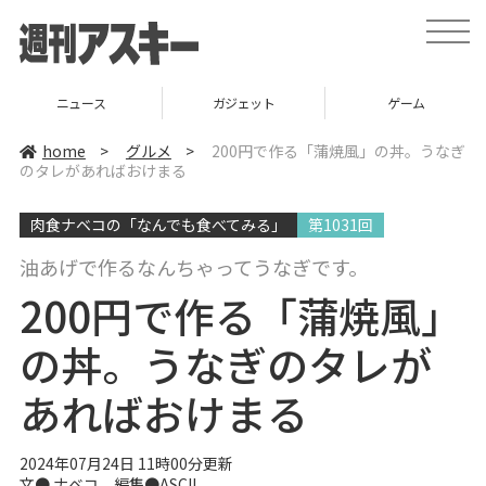
t
o
g
g
l
ニュース
ガジェット
ゲーム
e
n
a
home
>
グルメ
>
200円で作る「蒲焼風」の丼。うなぎ
v
のタレがあればおけまる
i
g
a
肉食ナベコの「なんでも食べてみる」
第1031回
t
i
o
油あげで作るなんちゃってうなぎです。
n
200円で作る「蒲焼風」
の丼。うなぎのタレが
あればおけまる
2024年07月24日 11時00分更新
文●
ナベコ
編集●ASCII