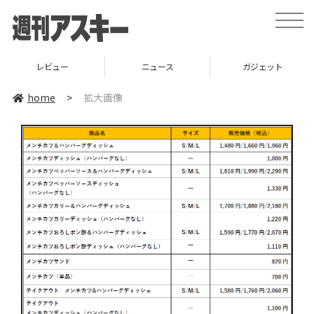
toggle
naviga
レビュー
ニュース
ガジェット
home
>
拡大画像