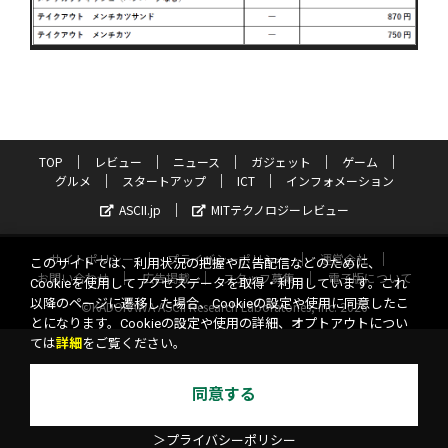
TOP
レビュー
ニュース
ガジェット
ゲーム
グルメ
スタートアップ
ICT
インフォメーション
ASCII.jp
MITテクノロジーレビュー
サイトポリシー
プライバシーポリシー
運営会社
このサイトでは、利用状況の把握や広告配信などのために、
お問い合わせ
広告掲載
スタッフ募集
電子版について
Cookieを使用してアクセスデータを取得・利用しています。これ
以降のページに遷移した場合、Cookieの設定や使用に同意したこ
©KADOKAWA ASCII Research Laboratories, Inc. 2026
とになります。Cookieの設定や使用の詳細、オプトアウトについ
ては
詳細
をご覧ください。
同意する
＞プライバシーポリシー