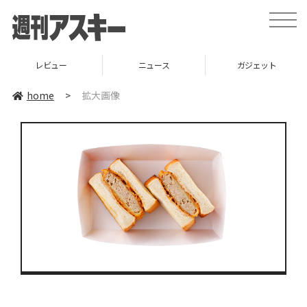
toggle
naviga
レビュー
ニュース
ガジェット
home
>
拡大画像