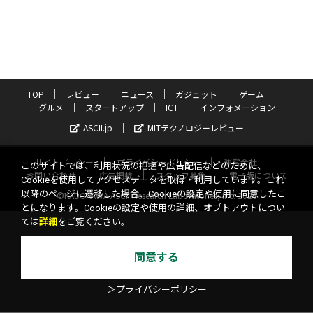
TOP
レビュー
ニュース
ガジェット
ゲーム
グルメ
スタートアップ
ICT
インフォメーション
ASCII.jp
MITテクノロジーレビュー
サイトポリシー
プライバシーポリシー
運営会社
このサイトでは、利用状況の把握や広告配信などのために、
お問い合わせ
広告掲載
スタッフ募集
電子版について
Cookieを使用してアクセスデータを取得・利用しています。これ
以降のページに遷移した場合、Cookieの設定や使用に同意したこ
©KADOKAWA ASCII Research Laboratories, Inc. 2026
とになります。Cookieの設定や使用の詳細、オプトアウトについ
ては
詳細
をご覧ください。
同意する
＞プライバシーポリシー