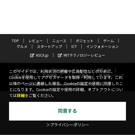
TOP
レビュー
ニュース
ガジェット
ゲーム
グルメ
スタートアップ
ICT
インフォメーション
ASCII.jp
MITテクノロジーレビュー
サイトポリシー
プライバシーポリシー
運営会社
このサイトでは、利用状況の把握や広告配信などのために、
お問い合わせ
広告掲載
スタッフ募集
電子版について
Cookieを使用してアクセスデータを取得・利用しています。これ
以降のページに遷移した場合、Cookieの設定や使用に同意したこ
©KADOKAWA ASCII Research Laboratories, Inc. 2026
とになります。Cookieの設定や使用の詳細、オプトアウトについ
ては
詳細
をご覧ください。
同意する
＞プライバシーポリシー