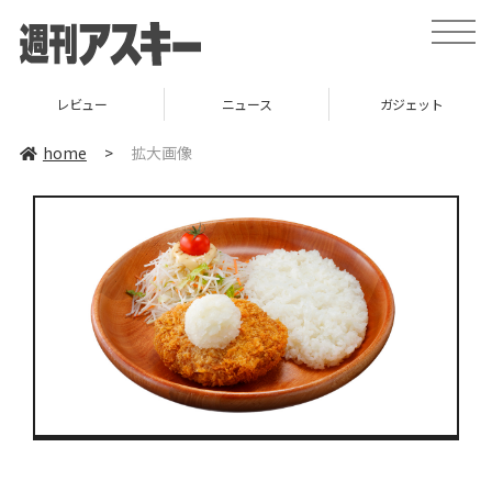
toggle
naviga
レビュー
ニュース
ガジェット
home
>
拡大画像