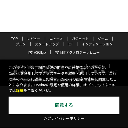
TOP
レビュー
ニュース
ガジェット
ゲーム
グルメ
スタートアップ
ICT
インフォメーション
ASCII.jp
MITテクノロジーレビュー
サイトポリシー
プライバシーポリシー
運営会社
このサイトでは、利用状況の把握や広告配信などのために、
お問い合わせ
広告掲載
スタッフ募集
電子版について
Cookieを使用してアクセスデータを取得・利用しています。これ
以降のページに遷移した場合、Cookieの設定や使用に同意したこ
©KADOKAWA ASCII Research Laboratories, Inc. 2026
とになります。Cookieの設定や使用の詳細、オプトアウトについ
ては
詳細
をご覧ください。
同意する
＞プライバシーポリシー