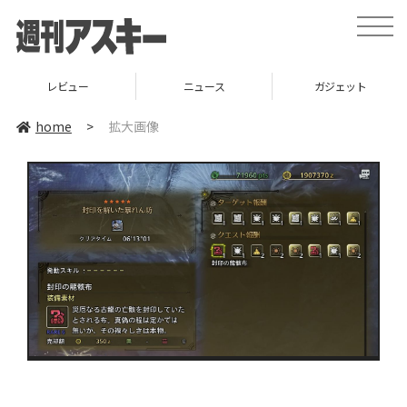
toggle
naviga
レビュー
ニュース
ガジェット
home
>
拡大画像