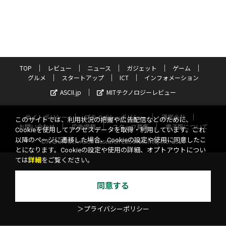
TOP
レビュー
ニュース
ガジェット
ゲーム
グルメ
スタートアップ
ICT
インフォメーション
ASCII.jp
MITテクノロジーレビュー
サイトポリシー
プライバシーポリシー
運営会社
このサイトでは、利用状況の把握や広告配信などのために、
お問い合わせ
広告掲載
スタッフ募集
電子版について
Cookieを使用してアクセスデータを取得・利用しています。これ
以降のページに遷移した場合、Cookieの設定や使用に同意したこ
©KADOKAWA ASCII Research Laboratories, Inc. 2026
とになります。Cookieの設定や使用の詳細、オプトアウトについ
ては
詳細
をご覧ください。
同意する
＞プライバシーポリシー