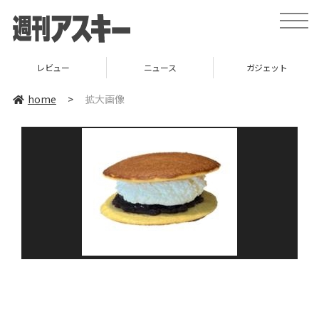
toggle
naviga
レビュー
ニュース
ガジェット
home
>
拡大画像