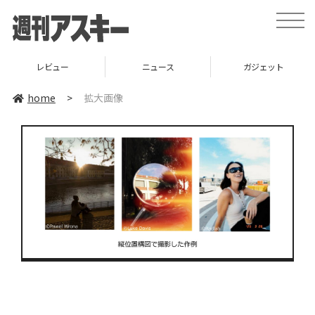
toggle
naviga
レビュー
ニュース
ガジェット
home
>
拡大画像