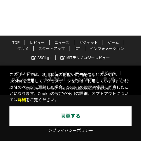
TOP
レビュー
ニュース
ガジェット
ゲーム
グルメ
スタートアップ
ICT
インフォメーション
ASCII.jp
MITテクノロジーレビュー
サイトポリシー
プライバシーポリシー
運営会社
このサイトでは、利用状況の把握や広告配信などのために、
お問い合わせ
広告掲載
スタッフ募集
電子版について
Cookieを使用してアクセスデータを取得・利用しています。これ
以降のページに遷移した場合、Cookieの設定や使用に同意したこ
©KADOKAWA ASCII Research Laboratories, Inc. 2026
とになります。Cookieの設定や使用の詳細、オプトアウトについ
ては
詳細
をご覧ください。
同意する
＞プライバシーポリシー