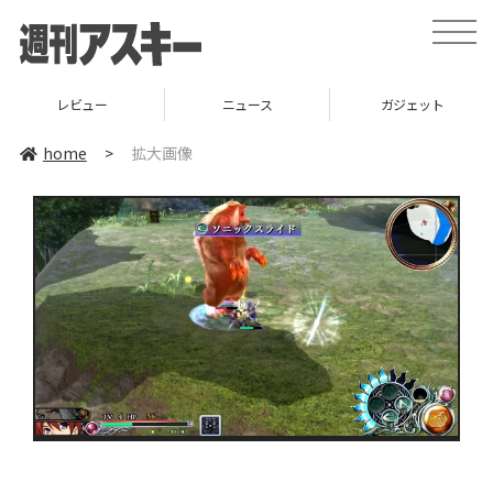
toggle
naviga
レビュー
ニュース
ガジェット
home
>
拡大画像