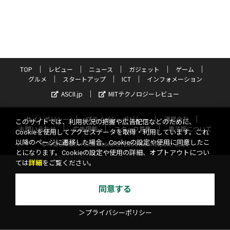
TOP
レビュー
ニュース
ガジェット
ゲーム
グルメ
スタートアップ
ICT
インフォメーション
ASCII.jp
MITテクノロジーレビュー
サイトポリシー
プライバシーポリシー
運営会社
このサイトでは、利用状況の把握や広告配信などのために、
お問い合わせ
広告掲載
スタッフ募集
電子版について
Cookieを使用してアクセスデータを取得・利用しています。これ
以降のページに遷移した場合、Cookieの設定や使用に同意したこ
©KADOKAWA ASCII Research Laboratories, Inc. 2026
とになります。Cookieの設定や使用の詳細、オプトアウトについ
ては
詳細
をご覧ください。
同意する
＞プライバシーポリシー