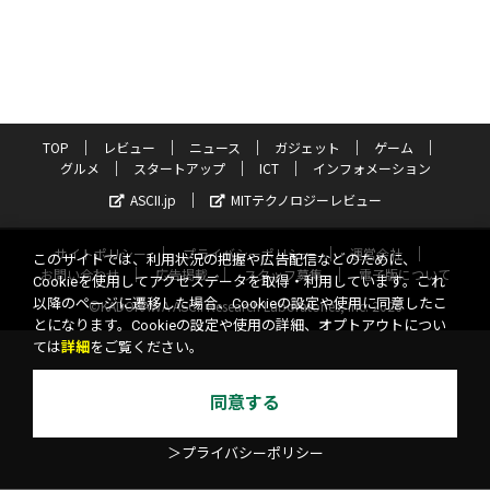
TOP
レビュー
ニュース
ガジェット
ゲーム
グルメ
スタートアップ
ICT
インフォメーション
ASCII.jp
MITテクノロジーレビュー
サイトポリシー
プライバシーポリシー
運営会社
このサイトでは、利用状況の把握や広告配信などのために、
お問い合わせ
広告掲載
スタッフ募集
電子版について
Cookieを使用してアクセスデータを取得・利用しています。これ
以降のページに遷移した場合、Cookieの設定や使用に同意したこ
©KADOKAWA ASCII Research Laboratories, Inc. 2026
とになります。Cookieの設定や使用の詳細、オプトアウトについ
ては
詳細
をご覧ください。
同意する
＞プライバシーポリシー