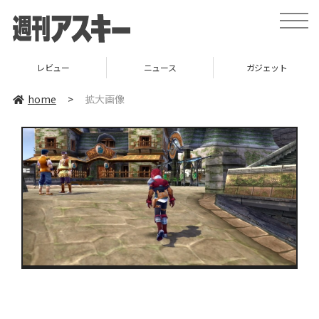
toggle
naviga
レビュー
ニュース
ガジェット
home
>
拡大画像